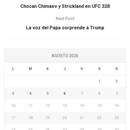
Chocan Chimaev y Strickland en UFC 328
Next Post
La voz del Papa sorprende a Trump
AGOSTO 2026
L
M
X
J
V
S
D
1
2
3
4
5
6
7
8
9
10
11
12
13
14
15
16
17
18
19
20
21
22
23
24
25
26
27
28
29
30