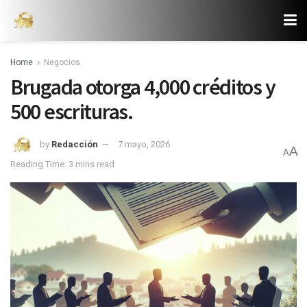
Home
Negocios
Brugada otorga 4,000 créditos y
500 escrituras.
by
Redacción
7 mayo, 2026
A
A
Reading Time: 3 mins read