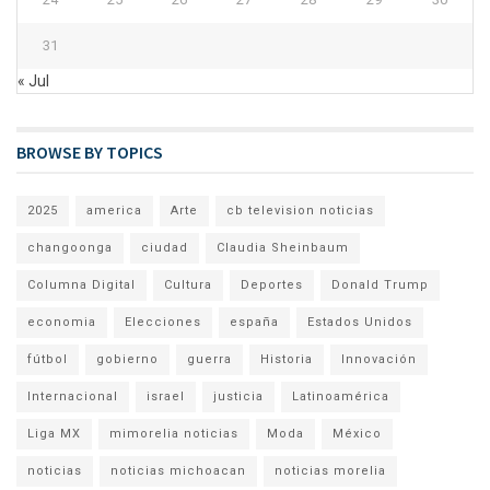
31
« Jul
BROWSE BY TOPICS
2025
america
Arte
cb television noticias
changoonga
ciudad
Claudia Sheinbaum
Columna Digital
Cultura
Deportes
Donald Trump
economia
Elecciones
españa
Estados Unidos
fútbol
gobierno
guerra
Historia
Innovación
Internacional
israel
justicia
Latinoamérica
Liga MX
mimorelia noticias
Moda
México
noticias
noticias michoacan
noticias morelia