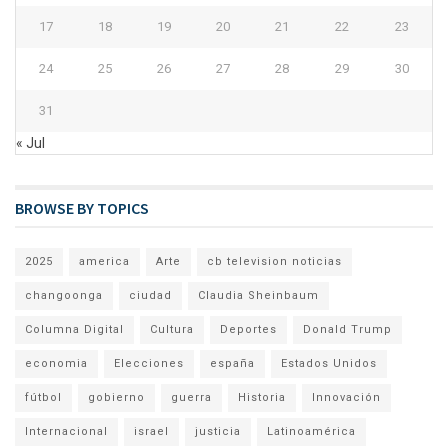
17
18
19
20
21
22
23
24
25
26
27
28
29
30
31
« Jul
BROWSE BY TOPICS
2025
america
Arte
cb television noticias
changoonga
ciudad
Claudia Sheinbaum
Columna Digital
Cultura
Deportes
Donald Trump
economia
Elecciones
españa
Estados Unidos
fútbol
gobierno
guerra
Historia
Innovación
Internacional
israel
justicia
Latinoamérica