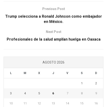
Previous Post
Trump selecciona a Ronald Johnson como embajador
en México.
Next Post
Profesionales de la salud amplían huelga en Oaxaca
AGOSTO 2026
L
M
X
J
V
S
D
1
2
3
4
5
6
7
8
9
10
11
12
13
14
15
16