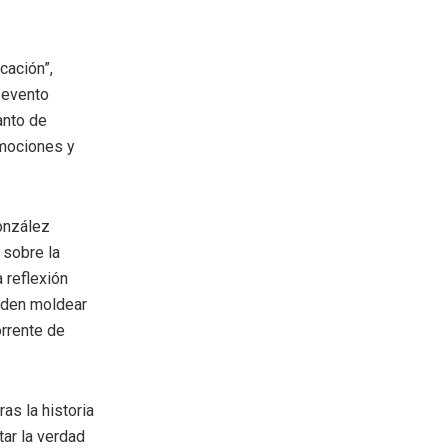
cación”,
 evento
anto de
emociones y
González
 sobre la
a reflexión
ueden moldear
orrente de
as la historia
tar la verdad