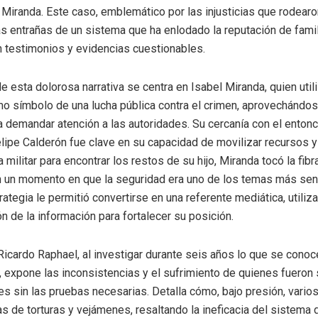
l Miranda. Este caso, emblemático por las injusticias que rodear
as entrañas de un sistema que ha enlodado la reputación de fami
 testimonios y evidencias cuestionables.
de esta dolorosa narrativa se centra en Isabel Miranda, quien util
mo símbolo de una lucha pública contra el crimen, aprovechándos
ra demandar atención a las autoridades. Su cercanía con el enton
lipe Calderón fue clave en su capacidad de movilizar recursos y
a militar para encontrar los restos de su hijo, Miranda tocó la fibr
 un momento en que la seguridad era uno de los temas más sens
rategia le permitió convertirse en una referente mediática, utiliz
n de la información para fortalecer su posición.
 Ricardo Raphael, al investigar durante seis años lo que se conoc
, expone las inconsistencias y el sufrimiento de quienes fueron
s sin las pruebas necesarias. Detalla cómo, bajo presión, vario
as de torturas y vejámenes, resaltando la ineficacia del sistema d