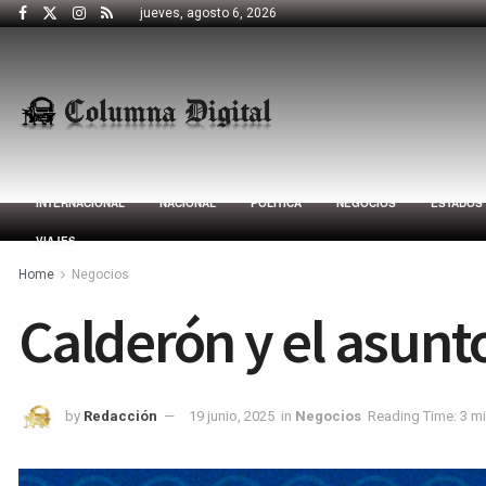
jueves, agosto 6, 2026
INTERNACIONAL
NACIONAL
POLÍTICA
NEGOCIOS
ESTADOS
VIAJES
Home
Negocios
Calderón y el asunt
by
Redacción
19 junio, 2025
in
Negocios
Reading Time: 3 m