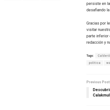
persiste en l
desafiando la
Gracias por l
visitar nuestr
parte inferio
redacción y n
Tags:
Calder
politica
wa
Previous Post
Descubri
Calakmul