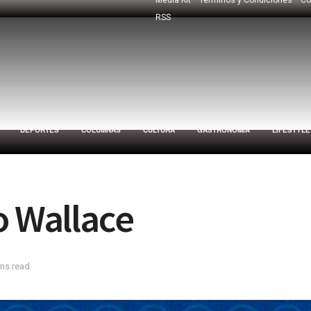
RSS
DEPORTES
COLUMNAS
CULTURA
GASTRONOMÍA
LIFESTYLE
o Wallace
ins read