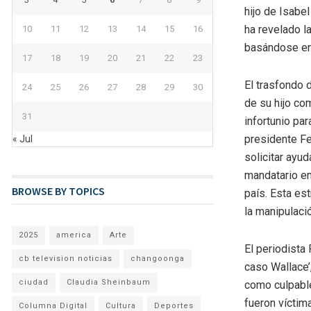
hijo de Isabe
ha revelado l
10
11
12
13
14
15
16
basándose en
17
18
19
20
21
22
23
El trasfondo 
24
25
26
27
28
29
30
de su hijo co
31
infortunio pa
presidente Fe
« Jul
solicitar ayud
mandatario en
BROWSE BY TOPICS
país. Esta est
la manipulació
2025
america
Arte
El periodista
cb television noticias
changoonga
caso Wallace’
ciudad
Claudia Sheinbaum
como culpable
fueron víctim
Columna Digital
Cultura
Deportes