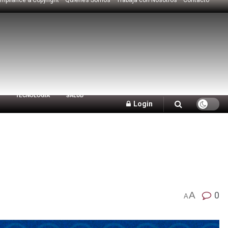
TECNOLOGÍA
SALUD
Login
A
0
A