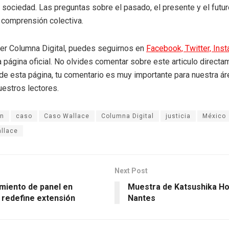
a sociedad. Las preguntas sobre el pasado, el presente y el futu
 comprensión colectiva.
eer Columna Digital, puedes seguirnos en
Facebook,
Twitter,
Ins
a página oficial. No olvides comentar sobre este articulo directa
r de esta página, tu comentario es muy importante para nuestra á
uestros lectores.
ón
caso
Caso Wallace
Columna Digital
justicia
México
llace
Next Post
miento de panel en
Muestra de Katsushika Ho
 redefine extensión
Nantes