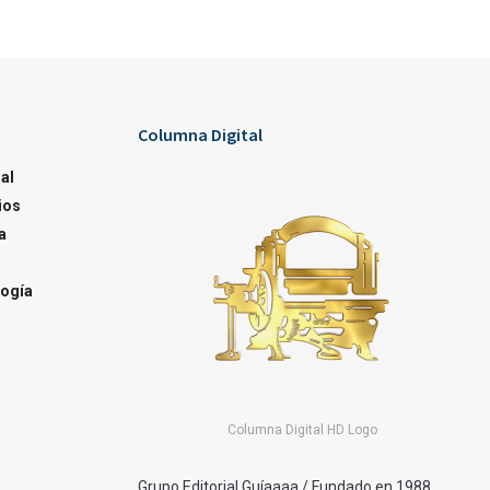
Columna Digital
al
ios
a
ogía
Columna Digital HD Logo
Grupo Editorial Guíaaaa / Fundado en 1988.