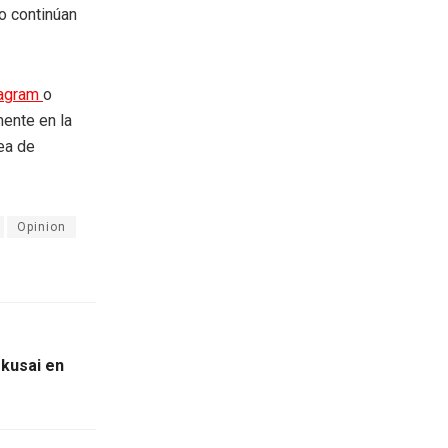
ro continúan
tagram
o
mente en la
rea de
Opinion
kusai en