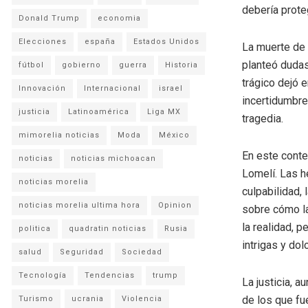
debería prote
Donald Trump
economia
Elecciones
españa
Estados Unidos
La muerte de I
planteó dudas
fútbol
gobierno
guerra
Historia
trágico dejó 
Innovación
Internacional
israel
incertidumbre
justicia
Latinoamérica
Liga MX
tragedia.
mimorelia noticias
Moda
México
En este conte
noticias
noticias michoacan
Lomelí. Las h
noticias morelia
culpabilidad, 
noticias morelia ultima hora
Opinion
sobre cómo la
la realidad, 
politica
quadratin noticias
Rusia
intrigas y do
salud
Seguridad
Sociedad
Tecnología
Tendencias
trump
La justicia, 
de los que fu
Turismo
ucrania
Violencia