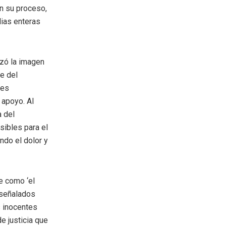
on su proceso,
lias enteras
izó la imagen
e del
ces
 apoyo. Al
a del
ibles para el
ando el dolor y
e como ‘el
 señalados
s inocentes
e justicia que