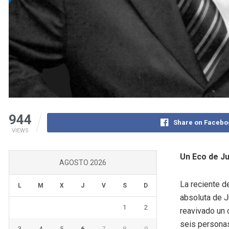
944
Share on Facebo
VIEWS
Un Eco de Ju
AGOSTO 2026
La reciente d
L
M
X
J
V
S
D
absoluta de J
1
2
reavivado un 
seis persona
3
4
5
6
7
8
9