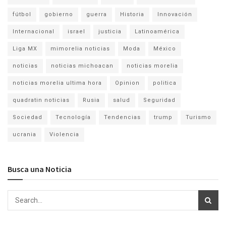
fútbol
gobierno
guerra
Historia
Innovación
Internacional
israel
justicia
Latinoamérica
Liga MX
mimorelia noticias
Moda
México
noticias
noticias michoacan
noticias morelia
noticias morelia ultima hora
Opinion
politica
quadratin noticias
Rusia
salud
Seguridad
Sociedad
Tecnología
Tendencias
trump
Turismo
ucrania
Violencia
Busca una Noticia