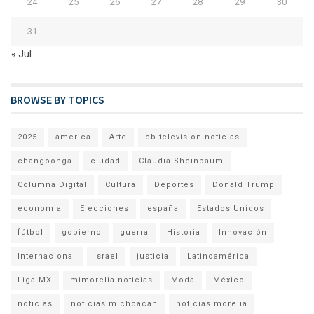
24
25
26
27
28
29
30
31
« Jul
BROWSE BY TOPICS
2025
america
Arte
cb television noticias
changoonga
ciudad
Claudia Sheinbaum
Columna Digital
Cultura
Deportes
Donald Trump
economia
Elecciones
españa
Estados Unidos
fútbol
gobierno
guerra
Historia
Innovación
Internacional
israel
justicia
Latinoamérica
Liga MX
mimorelia noticias
Moda
México
noticias
noticias michoacan
noticias morelia