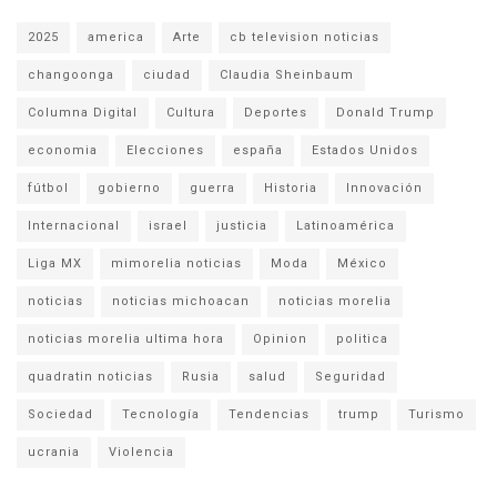
2025
america
Arte
cb television noticias
changoonga
ciudad
Claudia Sheinbaum
Columna Digital
Cultura
Deportes
Donald Trump
economia
Elecciones
españa
Estados Unidos
fútbol
gobierno
guerra
Historia
Innovación
Internacional
israel
justicia
Latinoamérica
Liga MX
mimorelia noticias
Moda
México
noticias
noticias michoacan
noticias morelia
noticias morelia ultima hora
Opinion
politica
quadratin noticias
Rusia
salud
Seguridad
Sociedad
Tecnología
Tendencias
trump
Turismo
ucrania
Violencia