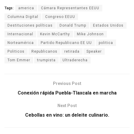
Tags:
america
Cámara Representantes EEUU
Columna Digital
Congreso EEUU
Destituciones políticas
Donald Trump
Estados Unidos
Internacional
Kevin McCarthy
Mike Johnson
Norteamérica
Partido Republicano EE UU
politica
Politicos
Republicanos
retirada
Speaker
Tom Emmer
trumpista
Ultraderecha
Previous Post
Conexión rápida Puebla-Tlaxcala en marcha
Next Post
Cebollas en vino: un deleite culinario.