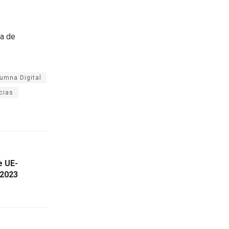
ea de
umna Digital
cias
e UE-
 2023