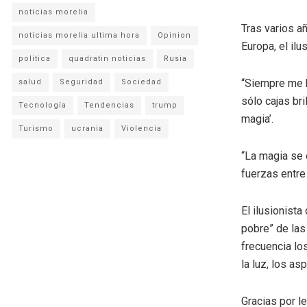
noticias morelia
Tras varios a
noticias morelia ultima hora
Opinion
Europa, el ilu
politica
quadratin noticias
Rusia
“Siempre me h
salud
Seguridad
Sociedad
sólo cajas br
Tecnología
Tendencias
trump
magia’.
Turismo
ucrania
Violencia
“La magia se 
fuerzas entre
El ilusionist
pobre” de las
frecuencia lo
la luz, los as
Gracias por l