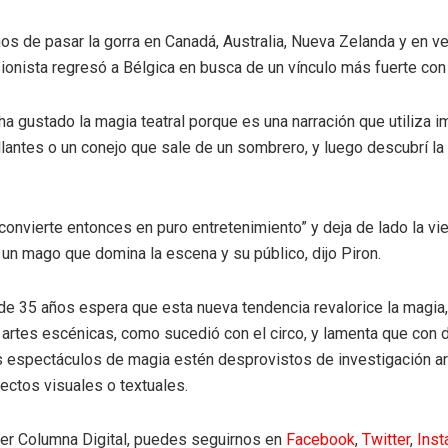
ños de pasar la gorra en Canadá, Australia, Nueva Zelanda y en v
sionista regresó a Bélgica en busca de un vínculo más fuerte con 
a gustado la magia teatral porque es una narración que utiliza 
illantes o un conejo que sale de un sombrero, y luego descubrí la
convierte entonces en puro entretenimiento” y deja de lado la vie
 un mago que domina la escena y su público, dijo Piron.
a de 35 años espera que esta nueva tendencia revalorice la magia,
 artes escénicas, como sucedió con el circo, y lamenta que con
s espectáculos de magia estén desprovistos de investigación ar
pectos visuales o textuales.
eer Columna Digital, puedes seguirnos en
Facebook
,
Twitter
,
Ins