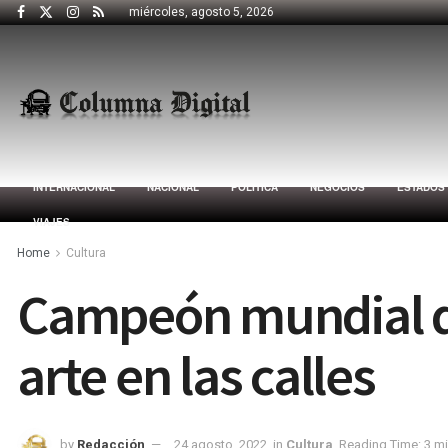
miércoles, agosto 5, 2026
INTERNACIONAL
NACIONAL
POLÍTICA
NEGOCIOS
ESTADOS
VIAJES
Home
Cultura
Campeón mundial d
arte en las calles
by
Redacción
24 agosto, 2022
in
Cultura
Reading Time: 3 m