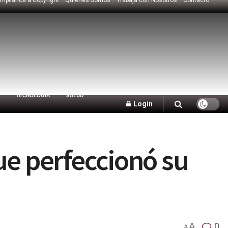
TECNOLOGÍA
SALUD
Login
e perfeccionó su
A
0
A