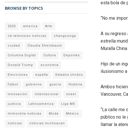
esta bola de p
BROWSE BY TOPICS
“No me import
2025
america
Arte
A su regreso 
cb television noticias
changoonga
estrella mund
ciudad
Claudia Sheinbaum
Muralla China
Columna Digital
Cultura
Deportes
Hijo de un in
Donald Trump
economia
ilusionismo a
Elecciones
españa
Estados Unidos
fútbol
gobierno
guerra
Historia
Ambos hiciero
Vancouver, Ca
Innovación
Internacional
israel
justicia
Latinoamérica
Liga MX
“La calle me d
mimorelia noticias
Moda
México
público no le
noticias
noticias michoacan
llamar la aten