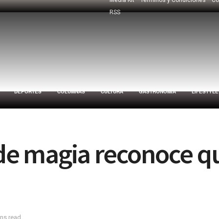
RSS
DEPORTES
COLUMNAS
CULTURA
GASTRONOMÍA
LIFESTYLE
e magia reconoce qu
ins read