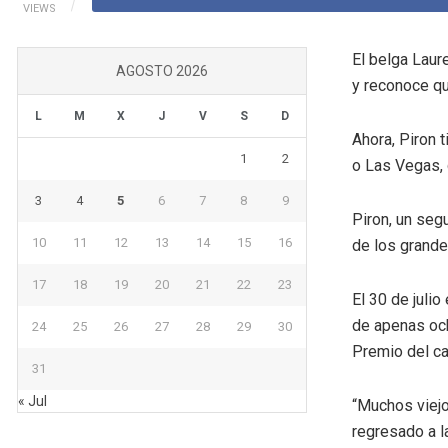
VIEWS
El belga Laur
AGOSTO 2026
y reconoce qu
L
M
X
J
V
S
D
Ahora, Piron 
1
2
o Las Vegas, 
3
4
5
6
7
8
9
Piron, un seg
10
11
12
13
14
15
16
de los grande
17
18
19
20
21
22
23
El 30 de juli
de apenas och
24
25
26
27
28
29
30
Premio del ca
31
« Jul
“Muchos viej
regresado a l