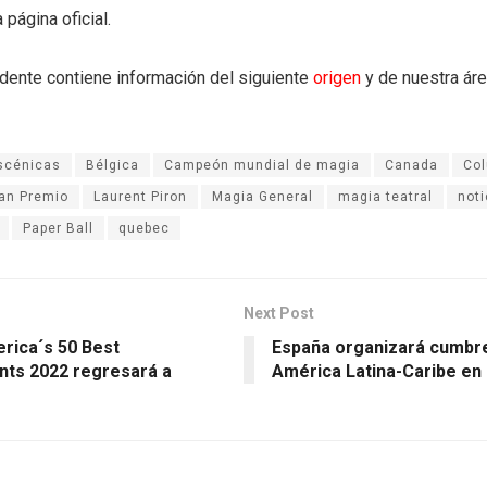
 página oficial.
dente contiene información del siguiente
origen
y de nuestra ár
scénicas
Bélgica
Campeón mundial de magia
Canada
Col
an Premio
Laurent Piron
Magia General
magia teatral
noti
Paper Ball
quebec
Next Post
erica´s 50 Best
España organizará cumbr
nts 2022 regresará a
América Latina-Caribe en