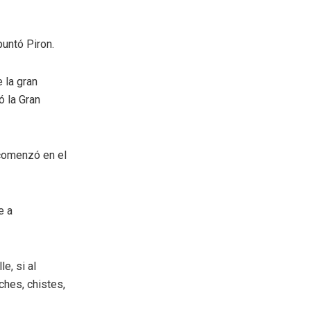
puntó Piron.
 la gran
ó la Gran
 comenzó en el
e a
le, si al
ches, chistes,