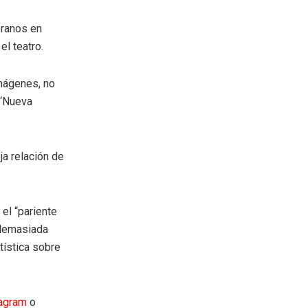
eranos en
el teatro.
imágenes, no
 ‘Nueva
ja relación de
 el “pariente
 demasiada
tística sobre
tagram
o