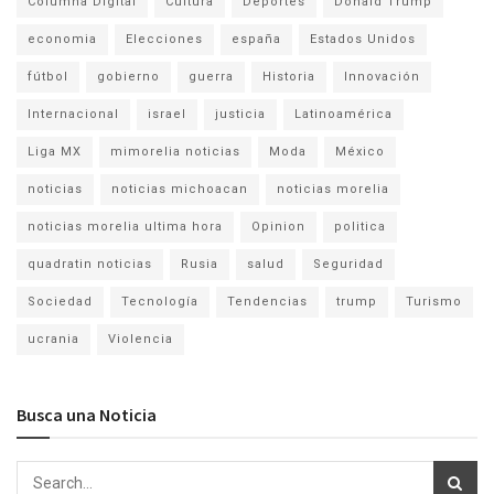
Columna Digital
Cultura
Deportes
Donald Trump
economia
Elecciones
españa
Estados Unidos
fútbol
gobierno
guerra
Historia
Innovación
Internacional
israel
justicia
Latinoamérica
Liga MX
mimorelia noticias
Moda
México
noticias
noticias michoacan
noticias morelia
noticias morelia ultima hora
Opinion
politica
quadratin noticias
Rusia
salud
Seguridad
Sociedad
Tecnología
Tendencias
trump
Turismo
ucrania
Violencia
Busca una Noticia