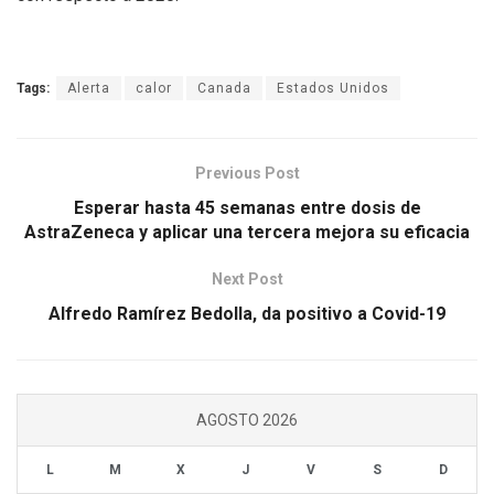
Tags:
Alerta
calor
Canada
Estados Unidos
Previous Post
Esperar hasta 45 semanas entre dosis de
AstraZeneca y aplicar una tercera mejora su eficacia
Next Post
Alfredo Ramírez Bedolla, da positivo a Covid-19
AGOSTO 2026
L
M
X
J
V
S
D