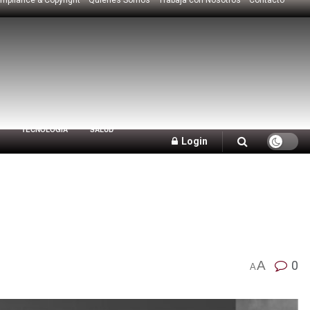
TECNOLOGÍA
SALUD
Login
A
0
A