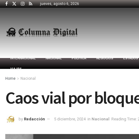
jueves, agosto 6, 2026
INTERNACIONAL
NACIONAL
POLÍTICA
NEGOCIOS
ESTADOS
VIAJES
Home
Nacional
Caos vial por bloqu
by
Redacción
5 diciembre, 2024
in
Nacional
Reading Time: 