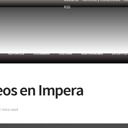
RSS
DEPORTES
COLUMNAS
CULTURA
GASTRONOMÍA
LIFESTYLE
eos en Impera
2 mins read