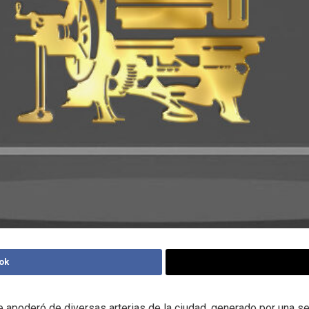
ok
se apoderó de diversas arterias de la ciudad, generado por una se