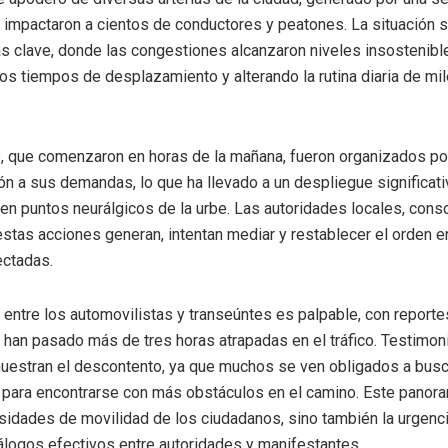
impactaron a cientos de conductores y peatones. La situación se
as clave, donde las congestiones alcanzaron niveles insostenibl
os tiempos de desplazamiento y alterando la rutina diaria de mi
, que comenzaron en horas de la mañana, fueron organizados po
ón a sus demandas, lo que ha llevado a un despliegue significat
en puntos neurálgicos de la urbe. Las autoridades locales, cons
stas acciones generan, intentan mediar y restablecer el orden e
ectadas.
n entre los automovilistas y transeúntes es palpable, con report
han pasado más de tres horas atrapadas en el tráfico. Testimon
estran el descontento, ya que muchos se ven obligados a busc
o para encontrarse con más obstáculos en el camino. Este panora
sidades de movilidad de los ciudadanos, sino también la urgenc
álogos efectivos entre autoridades y manifestantes.