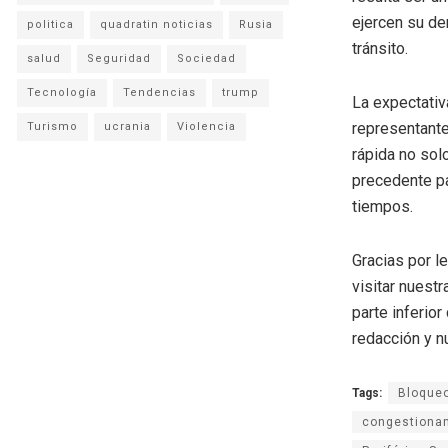
ejercen su de
politica
quadratin noticias
Rusia
tránsito.
salud
Seguridad
Sociedad
Tecnología
Tendencias
trump
La expectativ
representante
Turismo
ucrania
Violencia
rápida no solo
precedente pa
tiempos.
Gracias por l
visitar nuestr
parte inferio
redacción y n
Tags:
Bloque
congestiona