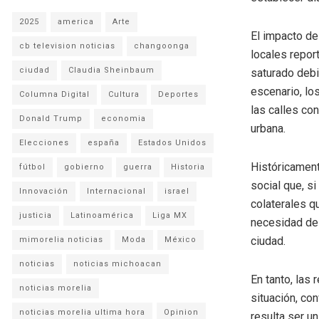
2025
america
Arte
El impacto de
cb television noticias
changoonga
locales repor
ciudad
Claudia Sheinbaum
saturado debi
escenario, lo
Columna Digital
Cultura
Deportes
las calles co
Donald Trump
economia
urbana.
Elecciones
españa
Estados Unidos
Históricament
fútbol
gobierno
guerra
Historia
social que, s
Innovación
Internacional
israel
colaterales q
justicia
Latinoamérica
Liga MX
necesidad de e
ciudad.
mimorelia noticias
Moda
México
noticias
noticias michoacan
En tanto, las
noticias morelia
situación, con
noticias morelia ultima hora
Opinion
resulta ser u