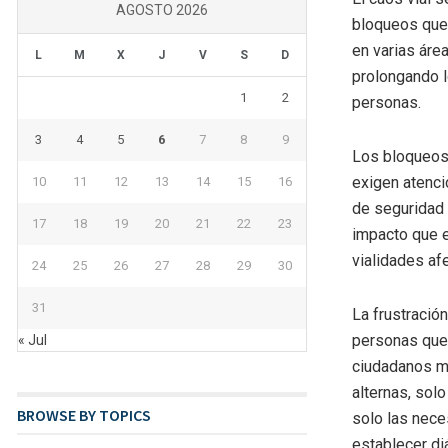
AGOSTO 2026
bloqueos que 
en varias áre
L
M
X
J
V
S
D
prolongando l
1
2
personas.
3
4
5
6
7
8
9
Los bloqueos
exigen atenci
10
11
12
13
14
15
16
de seguridad 
17
18
19
20
21
22
23
impacto que e
vialidades af
24
25
26
27
28
29
30
31
La frustració
personas que 
« Jul
ciudadanos mu
alternas, sol
BROWSE BY TOPICS
solo las nece
establecer di