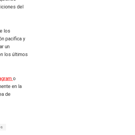
diciones del
e los
n pacífica y
ar un
n los últimos
tagram
o
mente en la
rea de
os