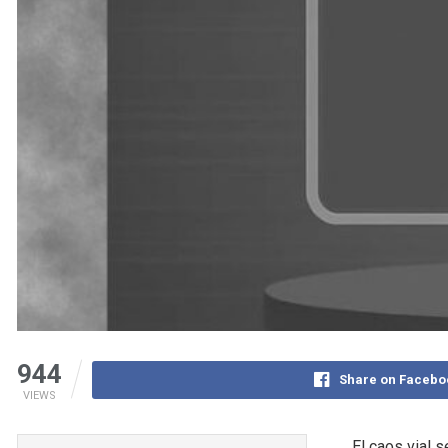
944
Share on Facebo
VIEWS
El caos vial 