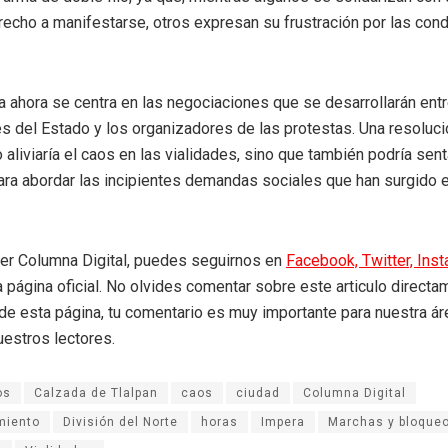
recho a manifestarse, otros expresan su frustración por las con
a ahora se centra en las negociaciones que se desarrollarán entr
s del Estado y los organizadores de las protestas. Una resolució
 aliviaría el caos en las vialidades, sino que también podría sent
ra abordar las incipientes demandas sociales que han surgido e
eer Columna Digital, puedes seguirnos en
Facebook,
Twitter,
Ins
a página oficial. No olvides comentar sobre este articulo directa
r de esta página, tu comentario es muy importante para nuestra á
uestros lectores.
os
Calzada de Tlalpan
caos
ciudad
Columna Digital
miento
División del Norte
horas
Impera
Marchas y bloque