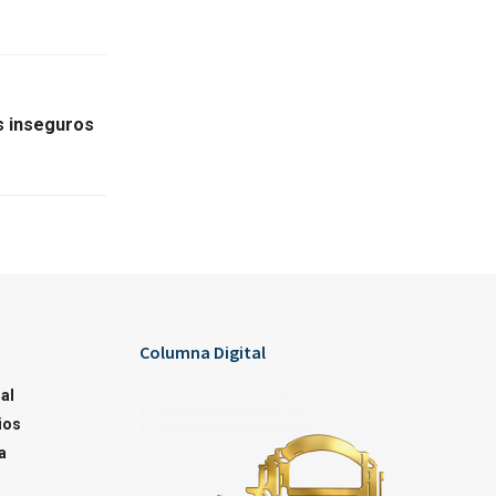
os inseguros
Columna Digital
al
ios
a