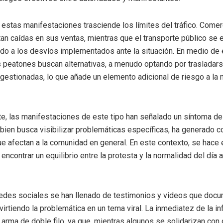
 estas manifestaciones trasciende los límites del tráfico. Come
tan caídas en sus ventas, mientras que el transporte público se 
do a los desvíos implementados ante la situación. En medio de 
s peatones buscan alternativas, a menudo optando por trasladars
ngestionadas, lo que añade un elemento adicional de riesgo a la 
e, las manifestaciones de este tipo han señalado un síntoma d
i bien busca visibilizar problemáticas específicas, ha generado
ue afectan a la comunidad en general. En este contexto, se hace 
ncontrar un equilibrio entre la protesta y la normalidad del día a
 redes sociales se han llenado de testimonios y videos que docu
virtiendo la problemática en un tema viral. La inmediatez de la i
n arma de doble filo, ya que, mientras algunos se solidarizan con