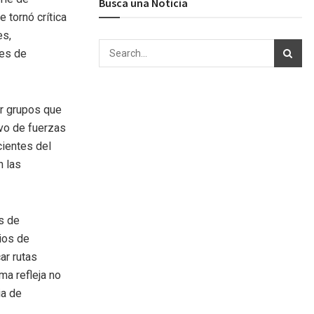
Busca una Noticia
 tornó crítica
es,
les de
r grupos que
ivo de fuerzas
cientes del
n las
es de
ios de
ar rutas
ma refleja no
ia de