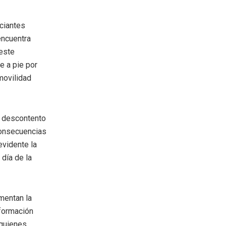
rciantes
encuentra
este
e a pie por
movilidad
e descontento
 consecuencias
evidente la
 día de la
mentan la
nformación
 quienes