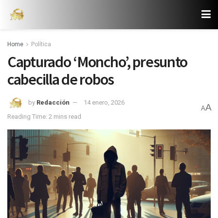
Home
Política
Capturado ‘Moncho’, presunto
cabecilla de robos
by
Redacción
14 enero, 2026
A
A
Reading Time: 2 mins read