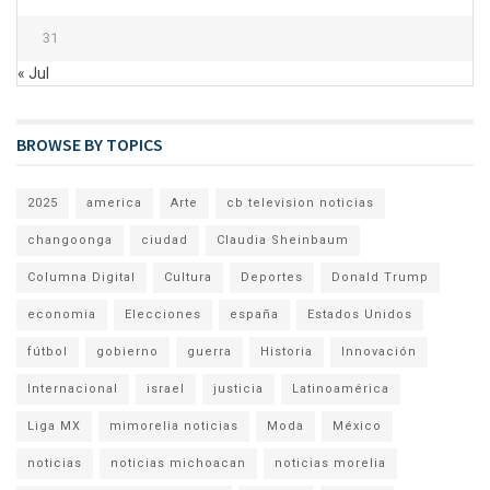
31
« Jul
BROWSE BY TOPICS
2025
america
Arte
cb television noticias
changoonga
ciudad
Claudia Sheinbaum
Columna Digital
Cultura
Deportes
Donald Trump
economia
Elecciones
españa
Estados Unidos
fútbol
gobierno
guerra
Historia
Innovación
Internacional
israel
justicia
Latinoamérica
Liga MX
mimorelia noticias
Moda
México
noticias
noticias michoacan
noticias morelia