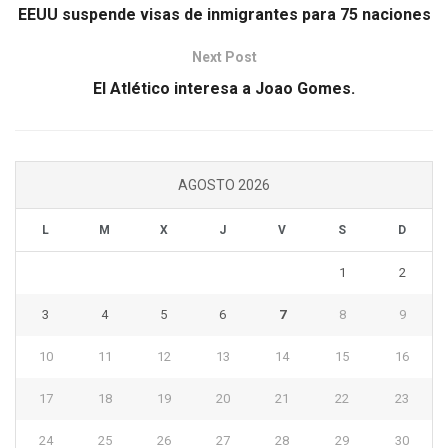
EEUU suspende visas de inmigrantes para 75 naciones
Next Post
El Atlético interesa a Joao Gomes.
AGOSTO 2026
L
M
X
J
V
S
D
1
2
3
4
5
6
7
8
9
10
11
12
13
14
15
16
17
18
19
20
21
22
23
24
25
26
27
28
29
30