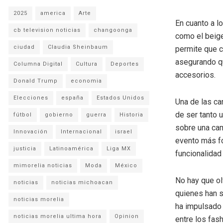
2025
america
Arte
En cuanto a l
cb television noticias
changoonga
como el beige
ciudad
Claudia Sheinbaum
permite que c
asegurando qu
Columna Digital
Cultura
Deportes
accesorios.
Donald Trump
economia
Elecciones
españa
Estados Unidos
Una de las ca
de ser tanto 
fútbol
gobierno
guerra
Historia
sobre una cam
Innovación
Internacional
israel
evento más fo
justicia
Latinoamérica
Liga MX
funcionalidad
mimorelia noticias
Moda
México
No hay que ol
noticias
noticias michoacan
quienes han s
noticias morelia
ha impulsado 
noticias morelia ultima hora
Opinion
entre los fash