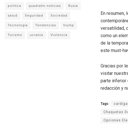
politica
quadratin noticias
Rusia
En resumen, l
salud
Seguridad
Sociedad
contemporáneo
Tecnología
Tendencias
trump
versatilidad,
como un eleme
Turismo
ucrania
Violencia
de la tempora
este must-hav
Gracias por l
visitar nuestr
parte inferio
redacción y n
Tags:
cardiga
Chaquetas D
Opciones El