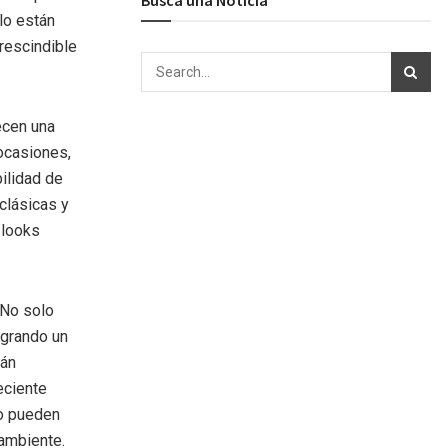
lo están
rescindible
ecen una
 ocasiones,
ilidad de
clásicas y
 looks
 No solo
ogrando un
tán
eciente
lo pueden
 ambiente.