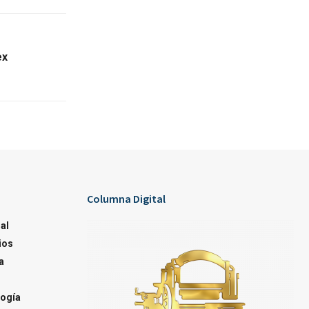
ex
Columna Digital
al
ios
a
ogía