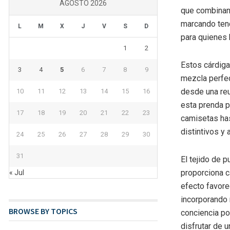
AGOSTO 2026
que combinan 
marcando tend
L
M
X
J
V
S
D
para quienes 
1
2
Estos cárdiga
3
4
5
6
7
8
9
mezcla perfec
desde una reu
10
11
12
13
14
15
16
esta prenda p
17
18
19
20
21
22
23
camisetas has
distintivos y 
24
25
26
27
28
29
30
31
El tejido de 
proporciona c
« Jul
efecto favore
incorporando 
BROWSE BY TOPICS
conciencia p
disfrutar de 