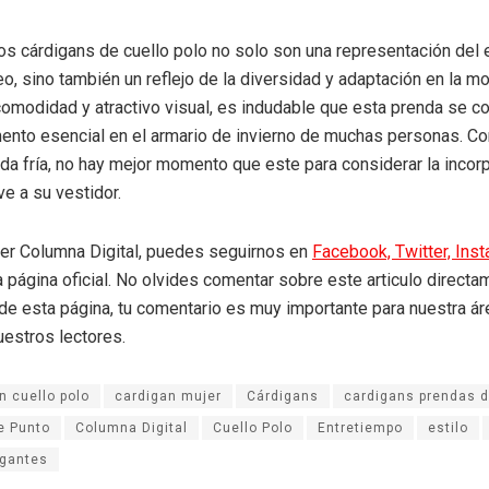
os cárdigans de cuello polo no solo son una representación del e
, sino también un reflejo de la diversidad y adaptación en la m
 comodidad y atractivo visual, es indudable que esta prenda se c
nto esencial en el armario de invierno de muchas personas. Con
da fría, no hay mejor momento que este para considerar la incor
e a su vestidor.
eer Columna Digital, puedes seguirnos en
Facebook,
Twitter,
Ins
a página oficial. No olvides comentar sobre este articulo directa
r de esta página, tu comentario es muy importante para nuestra á
uestros lectores.
n cuello polo
cardigan mujer
Cárdigans
cardigans prendas d
e Punto
Columna Digital
Cuello Polo
Entretiempo
estilo
egantes