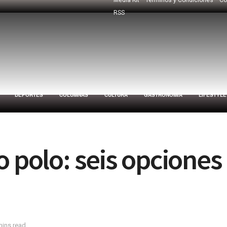
RSS
DEPORTES
COLUMNAS
CULTURA
GASTRONOMÍA
LIFESTYLE
 polo: seis opciones 
mins read