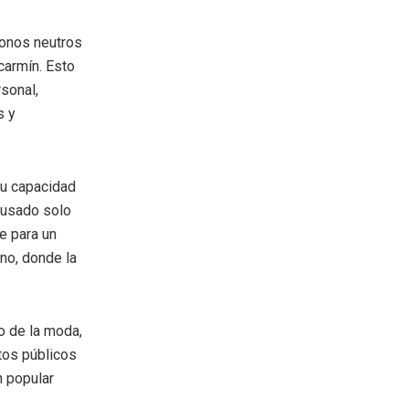
tonos neutros
carmín. Esto
rsonal,
s y
su capacidad
 usado solo
e para un
no, donde la
o de la moda,
tos públicos
n popular