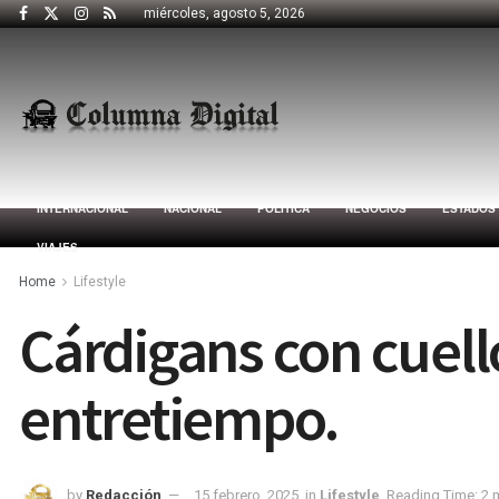
miércoles, agosto 5, 2026
INTERNACIONAL
NACIONAL
POLÍTICA
NEGOCIOS
ESTADOS
VIAJES
Home
Lifestyle
Cárdigans con cuello
entretiempo.
by
Redacción
15 febrero, 2025
in
Lifestyle
Reading Time: 2 