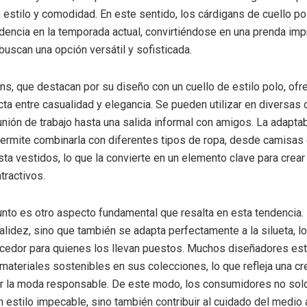
estilo y comodidad. En este sentido, los cárdigans de cuello po
encia en la temporada actual, convirtiéndose en una prenda imp
buscan una opción versátil y sofisticada.
ns, que destacan por su diseño con un cuello de estilo polo, ofr
ta entre casualidad y elegancia. Se pueden utilizar en diversas
nión de trabajo hasta una salida informal con amigos. La adaptab
ermite combinarla con diferentes tipos de ropa, desde camisas 
ta vestidos, lo que la convierte en un elemento clave para crear
atractivos.
punto es otro aspecto fundamental que resalta en esta tendencia.
alidez, sino que también se adapta perfectamente a la silueta, l
cedor para quienes los llevan puestos. Muchos diseñadores es
materiales sostenibles en sus colecciones, lo que refleja una cr
or la moda responsable. De este modo, los consumidores no so
un estilo impecable, sino también contribuir al cuidado del medio