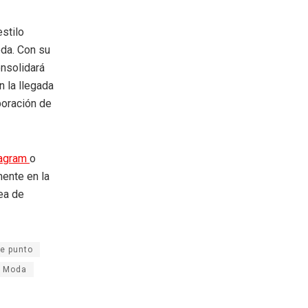
stilo
oda. Con su
onsolidará
 la llegada
poración de
tagram
o
mente en la
rea de
e punto
Moda