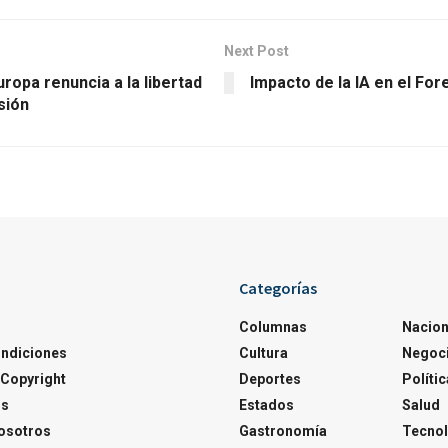
Next Post
ropa renuncia a la libertad
Impacto de la IA en el For
sión
Categorías
Columnas
Nacion
ondiciones
Cultura
Negoc
Copyright
Deportes
Polític
os
Estados
Salud
osotros
Gastronomía
Tecnol