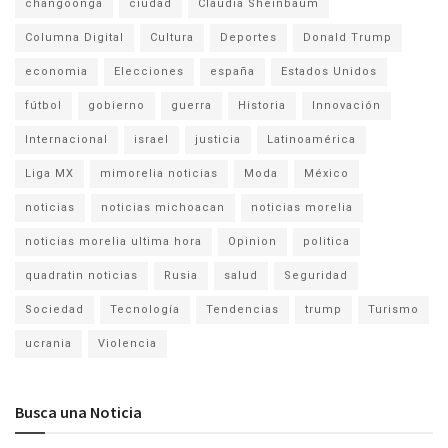
changoonga
ciudad
Claudia Sheinbaum
Columna Digital
Cultura
Deportes
Donald Trump
economia
Elecciones
españa
Estados Unidos
fútbol
gobierno
guerra
Historia
Innovación
Internacional
israel
justicia
Latinoamérica
Liga MX
mimorelia noticias
Moda
México
noticias
noticias michoacan
noticias morelia
noticias morelia ultima hora
Opinion
politica
quadratin noticias
Rusia
salud
Seguridad
Sociedad
Tecnología
Tendencias
trump
Turismo
ucrania
Violencia
Busca una Noticia