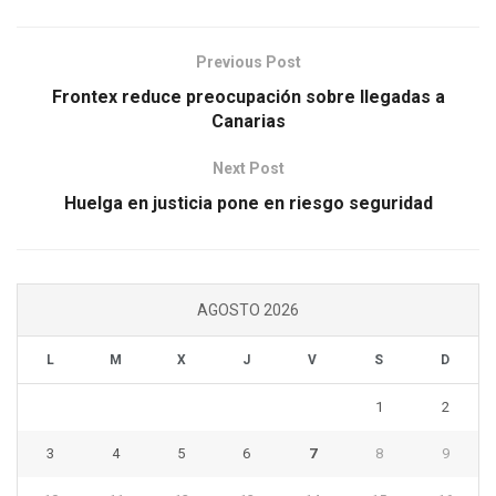
Previous Post
Frontex reduce preocupación sobre llegadas a
Canarias
Next Post
Huelga en justicia pone en riesgo seguridad
AGOSTO 2026
L
M
X
J
V
S
D
1
2
3
4
5
6
7
8
9