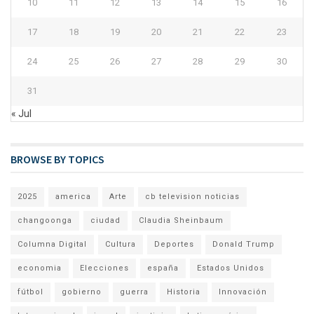
10
11
12
13
14
15
16
17
18
19
20
21
22
23
24
25
26
27
28
29
30
31
« Jul
BROWSE BY TOPICS
2025
america
Arte
cb television noticias
changoonga
ciudad
Claudia Sheinbaum
Columna Digital
Cultura
Deportes
Donald Trump
economia
Elecciones
españa
Estados Unidos
fútbol
gobierno
guerra
Historia
Innovación