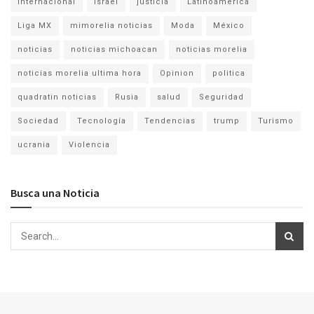
Internacional
israel
justicia
Latinoamérica
Liga MX
mimorelia noticias
Moda
México
noticias
noticias michoacan
noticias morelia
noticias morelia ultima hora
Opinion
politica
quadratin noticias
Rusia
salud
Seguridad
Sociedad
Tecnología
Tendencias
trump
Turismo
ucrania
Violencia
Busca una Noticia