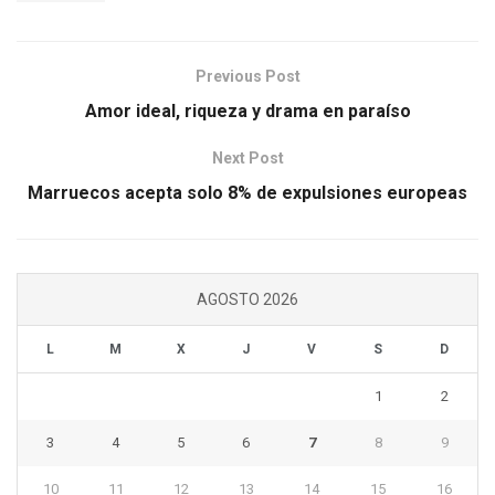
Previous Post
Amor ideal, riqueza y drama en paraíso
Next Post
Marruecos acepta solo 8% de expulsiones europeas
AGOSTO 2026
L
M
X
J
V
S
D
1
2
3
4
5
6
7
8
9
10
11
12
13
14
15
16