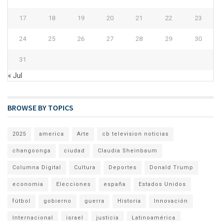
17
18
19
20
21
22
23
24
25
26
27
28
29
30
31
« Jul
BROWSE BY TOPICS
2025
america
Arte
cb television noticias
changoonga
ciudad
Claudia Sheinbaum
Columna Digital
Cultura
Deportes
Donald Trump
economia
Elecciones
españa
Estados Unidos
fútbol
gobierno
guerra
Historia
Innovación
Internacional
israel
justicia
Latinoamérica