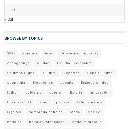
31
« Jul
BROWSE BY TOPICS
2025
america
Arte
cb television noticias
changoonga
ciudad
Claudia Sheinbaum
Columna Digital
Cultura
Deportes
Donald Trump
economia
Elecciones
españa
Estados Unidos
fútbol
gobierno
guerra
Historia
Innovación
Internacional
israel
justicia
Latinoamérica
Liga MX
mimorelia noticias
Moda
México
noticias
noticias michoacan
noticias morelia