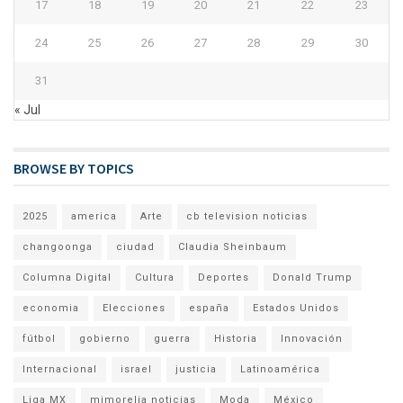
17
18
19
20
21
22
23
24
25
26
27
28
29
30
31
« Jul
BROWSE BY TOPICS
2025
america
Arte
cb television noticias
changoonga
ciudad
Claudia Sheinbaum
Columna Digital
Cultura
Deportes
Donald Trump
economia
Elecciones
españa
Estados Unidos
fútbol
gobierno
guerra
Historia
Innovación
Internacional
israel
justicia
Latinoamérica
Liga MX
mimorelia noticias
Moda
México