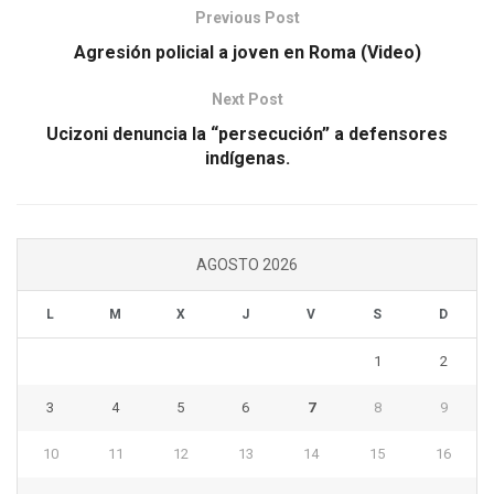
Previous Post
Agresión policial a joven en Roma (Video)
Next Post
Ucizoni denuncia la “persecución” a defensores
indígenas.
AGOSTO 2026
L
M
X
J
V
S
D
1
2
3
4
5
6
7
8
9
10
11
12
13
14
15
16