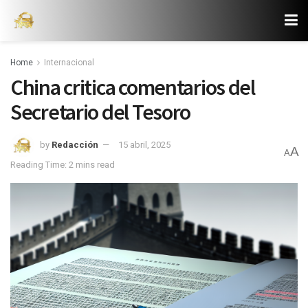
Home
Internacional
China critica comentarios del
Secretario del Tesoro
by
Redacción
15 abril, 2025
A
A
Reading Time: 2 mins read