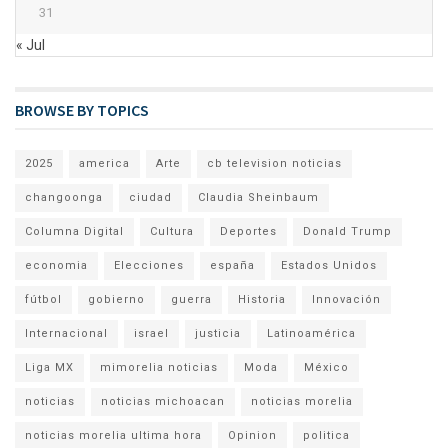
31
« Jul
BROWSE BY TOPICS
2025
america
Arte
cb television noticias
changoonga
ciudad
Claudia Sheinbaum
Columna Digital
Cultura
Deportes
Donald Trump
economia
Elecciones
españa
Estados Unidos
fútbol
gobierno
guerra
Historia
Innovación
Internacional
israel
justicia
Latinoamérica
Liga MX
mimorelia noticias
Moda
México
noticias
noticias michoacan
noticias morelia
noticias morelia ultima hora
Opinion
politica