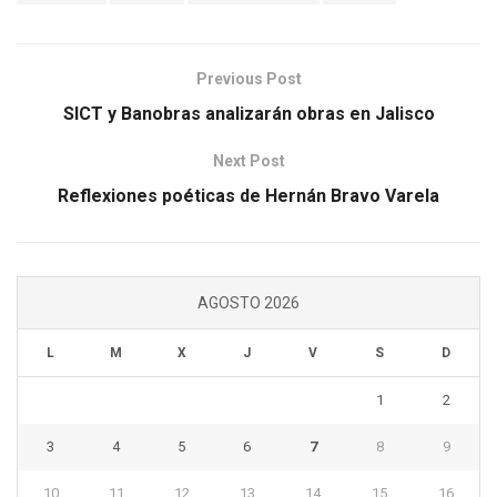
Previous Post
SICT y Banobras analizarán obras en Jalisco
Next Post
Reflexiones poéticas de Hernán Bravo Varela
AGOSTO 2026
L
M
X
J
V
S
D
1
2
3
4
5
6
7
8
9
10
11
12
13
14
15
16