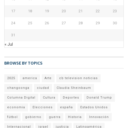
17
18
19
20
21
22
23
24
25
26
27
28
29
30
31
« Jul
BROWSE BY TOPICS
2025
america
Arte
cb television noticias
changoonga
ciudad
Claudia Sheinbaum
Columna Digital
Cultura
Deportes
Donald Trump
economia
Elecciones
españa
Estados Unidos
fútbol
gobierno
guerra
Historia
Innovación
Internacional
israel
justicia
Latinoamérica