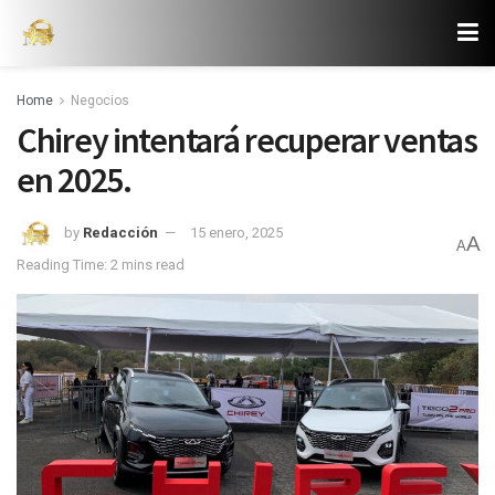
Home
Negocios
Chirey intentará recuperar ventas
en 2025.
by
Redacción
15 enero, 2025
A
A
Reading Time: 2 mins read