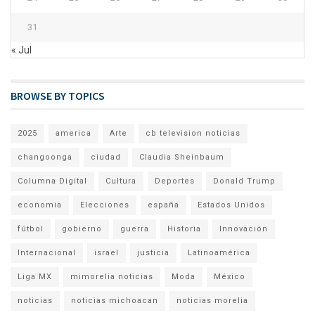
31
« Jul
BROWSE BY TOPICS
2025
america
Arte
cb television noticias
changoonga
ciudad
Claudia Sheinbaum
Columna Digital
Cultura
Deportes
Donald Trump
economia
Elecciones
españa
Estados Unidos
fútbol
gobierno
guerra
Historia
Innovación
Internacional
israel
justicia
Latinoamérica
Liga MX
mimorelia noticias
Moda
México
noticias
noticias michoacan
noticias morelia