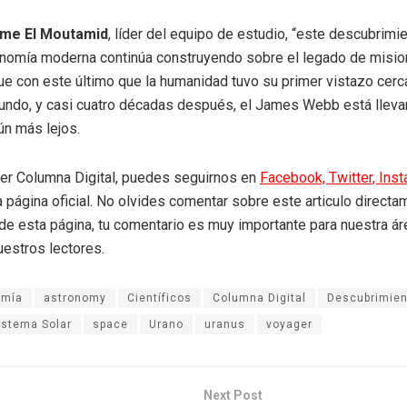
me El Moutamid
, líder del equipo de estudio, “este descubrimi
onomía moderna continúa construyendo sobre el legado de misi
ue con este último que la humanidad tuvo su primer vistazo cerc
undo, y casi cuatro décadas después, el James Webb está llev
ún más lejos.
eer Columna Digital, puedes seguirnos en
Facebook,
Twitter,
Ins
a página oficial. No olvides comentar sobre este articulo directa
r de esta página, tu comentario es muy importante para nuestra á
uestros lectores.
omía
astronomy
Científicos
Columna Digital
Descubrimien
istema Solar
space
Urano
uranus
voyager
Next Post