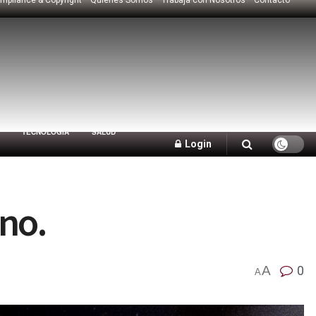
TECNOLOGÍA
SALUD
Login
no.
A
0
A