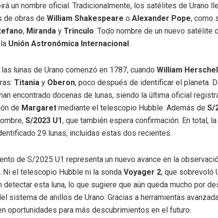
birá un nombre oficial. Tradicionalmente, los satélites de Urano 
s de obras de
William Shakespeare
o
Alexander Pope
, como 
tefano
,
Miranda
y
Trinculo
. Todo nombre de un nuevo satélite 
 la
Unión Astronómica Internacional
.
e las lunas de Urano comenzó en 1787, cuando
William Herschel
ras:
Titania
y
Oberon
, poco después de identificar el planeta. 
han encontrado docenas de lunas, siendo la última oficial regist
ión de
Margaret
mediante el telescopio Hubble. Además de
S/
 nombre,
S/2023 U1
, que también espera confirmación. En total, 
identificado 29 lunas, incluidas estas dos recientes.
ento de S/2025 U1 representa un nuevo avance en la observaci
. Ni el telescopio Hubble ni la sonda
Voyager 2
, que sobrevoló 
n detectar esta luna, lo que sugiere que aún queda mucho por des
el sistema de anillos de Urano. Gracias a herramientas avanzad
n oportunidades para más descubrimientos en el futuro.