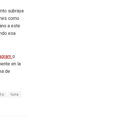
ento subraya
ones como
ano a este
ando esa
tagram
o
mente en la
rea de
to
luna