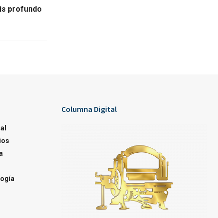
is profundo
Columna Digital
al
ios
a
ogía