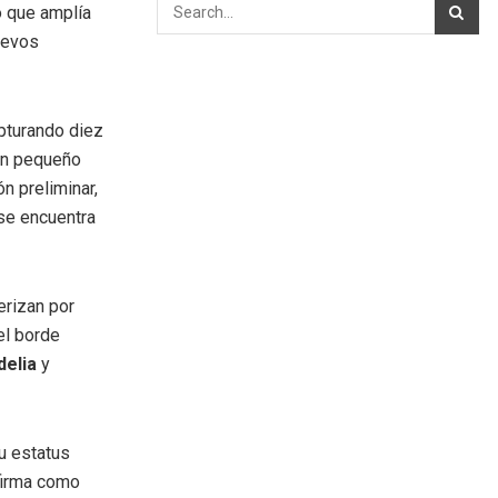
o que amplía
uevos
apturando diez
 un pequeño
n preliminar,
se encuentra
erizan por
el borde
delia
y
su estatus
nfirma como