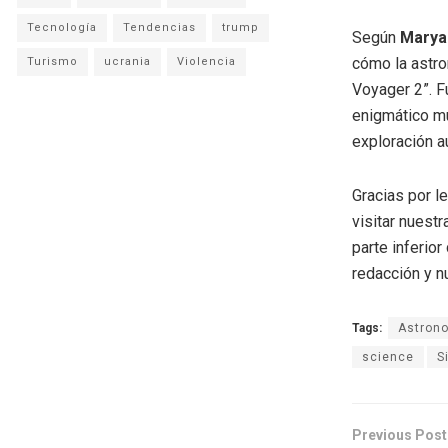
Tecnología
Tendencias
trump
Según
Marya
cómo la astr
Turismo
ucrania
Violencia
Voyager 2”. F
enigmático m
exploración a
Gracias por l
visitar nuestr
parte inferio
redacción y n
Tags:
Astron
science
S
Previous Post