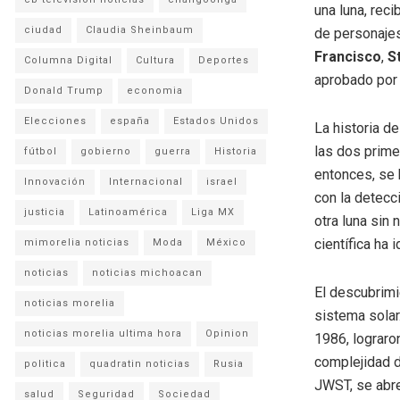
una luna, reci
ciudad
Claudia Sheinbaum
de personaje
Francisco
,
S
Columna Digital
Cultura
Deportes
aprobado por
Donald Trump
economia
Elecciones
españa
Estados Unidos
La historia d
las dos prime
fútbol
gobierno
guerra
Historia
entonces, se 
Innovación
Internacional
israel
con la detecc
justicia
Latinoamérica
Liga MX
otra luna sin
científica ha 
mimorelia noticias
Moda
México
noticias
noticias michoacan
El descubrimi
noticias morelia
sistema solar
noticias morelia ultima hora
Opinion
1986, lograro
complejidad d
politica
quadratin noticias
Rusia
JWST, se abre
salud
Seguridad
Sociedad