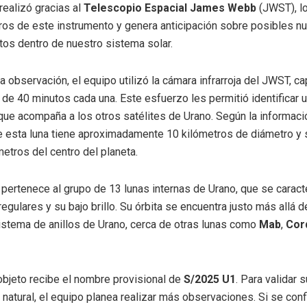
realizó gracias al
Telescopio Espacial James Webb
(JWST), l
ogros de este instrumento y genera anticipación sobre posibles n
os dentro de nuestro sistema solar.
la observación, el equipo utilizó la cámara infrarroja del JWST, c
de 40 minutos cada una. Este esfuerzo les permitió identificar
que acompaña a los otros satélites de Urano. Según la informació
 esta luna tiene aproximadamente 10 kilómetros de diámetro y 
metros del centro del planeta.
 pertenece al grupo de 13 lunas internas de Urano, que se caract
egulares y su bajo brillo. Su órbita se encuentra justo más allá d
sistema de anillos de Urano, cerca de otras lunas como
Mab
,
Cor
 objeto recibe el nombre provisional de
S/2025 U1
. Para validar 
 natural, el equipo planea realizar más observaciones. Si se co