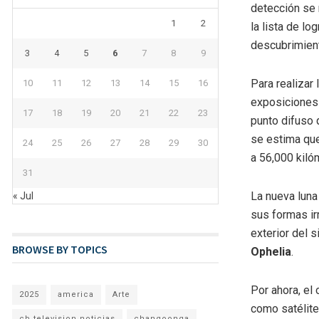
detección se 
1
2
la lista de l
descubrimient
3
4
5
6
7
8
9
Para realizar 
10
11
12
13
14
15
16
exposiciones 
17
18
19
20
21
22
23
punto difuso 
se estima que
24
25
26
27
28
29
30
a 56,000 kiló
31
La nueva luna
« Jul
sus formas irr
exterior del 
BROWSE BY TOPICS
Ophelia
.
Por ahora, el
2025
america
Arte
como satélite
cb television noticias
changoonga