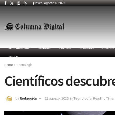
jueves, agosto 6, 2026
INTERNACIONAL
NACIONAL
POLÍTICA
NEGOCIOS
ESTADOS
VIAJES
Home
Tecnología
Científicos descubr
by
Redacción
22 agosto, 2025
in
Tecnología
Reading Time: