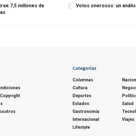
rae 7,5 millones de
Votos onerosos: un anális
tas
Categorías
Columnas
Nacion
ondiciones
Cultura
Negoc
Copyright
Deportes
Polític
os
Estados
Salud
osotros
Gastronomía
Tecnol
Internacional
Viajes
Lifestyle