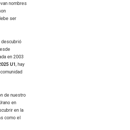
llevan nombres
son
debe ser
descubrió
Desde
rada en 2003
2025 U1
, hay
la comunidad
ón de nuestro
Urano en
cubrir en la
as como el