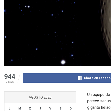
944
Share on Facebo
VIEWS
Un equipo de 
AGOSTO 2026
parece ser un
gigante helad
L
M
X
J
V
S
D