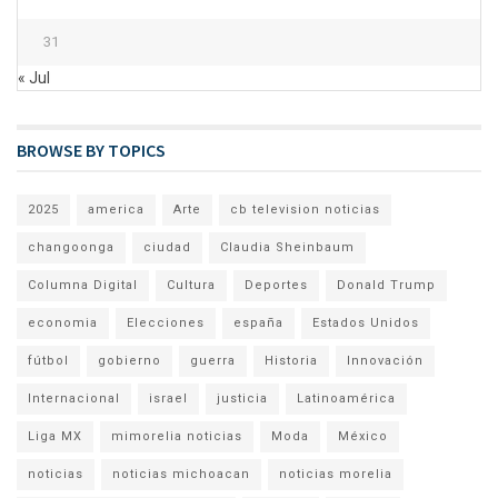
31
« Jul
BROWSE BY TOPICS
2025
america
Arte
cb television noticias
changoonga
ciudad
Claudia Sheinbaum
Columna Digital
Cultura
Deportes
Donald Trump
economia
Elecciones
españa
Estados Unidos
fútbol
gobierno
guerra
Historia
Innovación
Internacional
israel
justicia
Latinoamérica
Liga MX
mimorelia noticias
Moda
México
noticias
noticias michoacan
noticias morelia