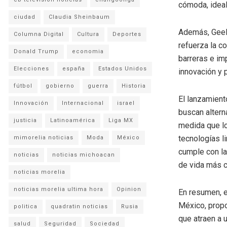
cómoda, ideal
ciudad
Claudia Sheinbaum
Además, Geely
Columna Digital
Cultura
Deportes
refuerza la c
Donald Trump
economia
barreras e im
Elecciones
españa
Estados Unidos
innovación y 
fútbol
gobierno
guerra
Historia
El lanzamient
Innovación
Internacional
israel
buscan altern
justicia
Latinoamérica
Liga MX
medida que l
tecnologías l
mimorelia noticias
Moda
México
cumple con la
noticias
noticias michoacan
de vida más c
noticias morelia
noticias morelia ultima hora
Opinion
En resumen, e
México, propon
politica
quadratin noticias
Rusia
que atraen a 
salud
Seguridad
Sociedad