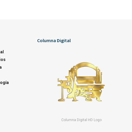
Columna Digital
al
ios
a
ogía
Columna Digital HD Logo