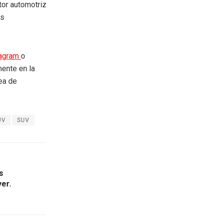
tor automotriz
as
tagram
o
mente en la
rea de
UV
SUV
s
er.