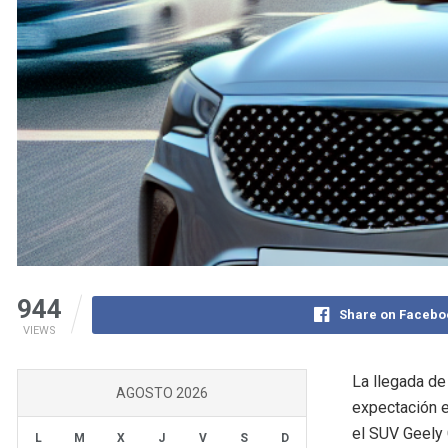
944
Share on Facebo
VIEWS
La llegada d
AGOSTO 2026
expectación e
el SUV Geely 
L
M
X
J
V
S
D