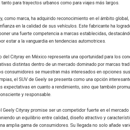
 tanto para trayectos urbanos como para viajes más largos.
, como marca, ha adquirido reconocimiento en el ámbito global,
onfianza en la calidad de sus vehículos. Este fabricante ha logra
poner una fuerte competencia a marcas establecidas, destacánd
por estar a la vanguardia en tendencias automotrices.
o del Cityray en México representa una oportunidad para los co
ativas distintas dentro de un mercado dominado por marcas tradi
os consumidores se muestran más interesados en opciones sus
impias, el SUV de Geely se presenta como una opción interesant
s expectativas en cuanto a rendimiento, sino que también promu
onsciente y responsable.
l Geely Cityray promise ser un competidor fuerte en el mercad
iendo un equilibrio entre calidad, diseño atractivo y característ
una amplia gama de consumidores. Su llegada no solo añade vari