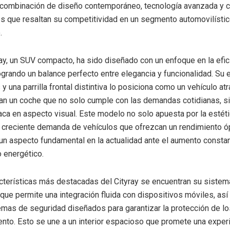
 combinación de diseño contemporáneo, tecnología avanzada y c
s que resaltan su competitividad en un segmento automovilísti
.
ray, un SUV compacto, ha sido diseñado con un enfoque en la efici
grando un balance perfecto entre elegancia y funcionalidad. Su e
 y una parrilla frontal distintiva lo posiciona como un vehículo at
an un coche que no solo cumple con las demandas cotidianas, s
ca en aspecto visual. Este modelo no solo apuesta por la estéti
 creciente demanda de vehículos que ofrezcan un rendimiento 
un aspecto fundamental en la actualidad ante el aumento consta
 energético.
acterísticas más destacadas del Cityray se encuentran su sistem
 que permite una integración fluida con dispositivos móviles, as
emas de seguridad diseñados para garantizar la protección de l
to. Esto se une a un interior espacioso que promete una experi