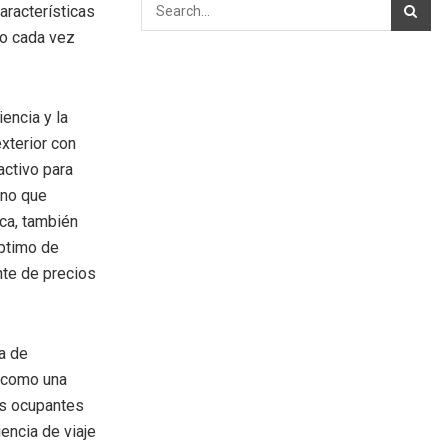
aracterísticas
co cada vez
encia y la
xterior con
ractivo para
ino que
ca, también
óptimo de
nte de precios
a de
í como una
os ocupantes
encia de viaje