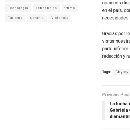
opciones disp
Tecnología
Tendencias
trump
en el país, do
necesidades 
Turismo
ucrania
Violencia
Gracias por l
visitar nuestr
parte inferio
redacción y n
Tags:
Cityray
Previous Post
La lucha
Gabriela 
diamanti