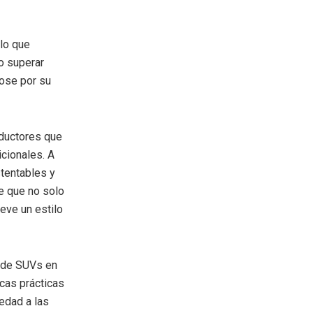
 lo que
do superar
ose por su
nductores que
cionales. A
tentables y
e que no solo
eve un estilo
o de SUVs en
icas prácticas
edad a las