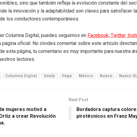
onibles, sino que también refleja la evolución constante del sec
nde la innovación y la adaptabilidad son claves para satisfacer l
de los conductores contemporáneos.
eer Columna Digital, puedes seguirnos en
Facebook,
Twitter,
Ins
a página oficial. No olvides comentar sobre este articulo directa
r de esta página, tu comentario es muy importante para nuestra á
uestros lectores.
Columna Digital
Geely
llega
México
Nuevo
Nuevo S
Next Post
 de mujeres motivó a
Bordadora captura colore
Ortiz a crear Revolución
pirotécnicos en Franz May
na.