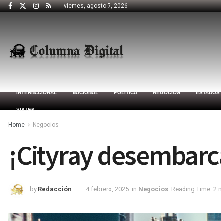
viernes, agosto 7, 2026
INTERNACIONAL
NACIONAL
POLÍTICA
NEGOCIOS
ESTADOS
VIAJES
Home
Negocios
¡Cityray desembarc
by
Redacción
4 febrero, 2025
in
Negocios
Reading Time: 2 