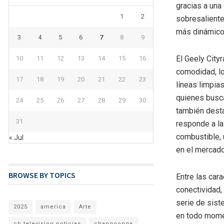
gracias a una
1
2
sobresaliente
más dinámico
3
4
5
6
7
8
9
El Geely City
10
11
12
13
14
15
16
comodidad, lo
17
18
19
20
21
22
23
líneas limpias
quienes busc
24
25
26
27
28
29
30
también desta
31
responde a la
combustible, 
« Jul
en el mercado
BROWSE BY TOPICS
Entre las car
conectividad,
serie de sist
2025
america
Arte
en todo momen
cb television noticias
changoonga