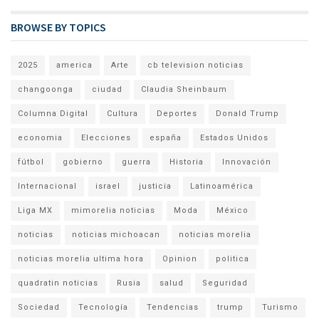
BROWSE BY TOPICS
2025
america
Arte
cb television noticias
changoonga
ciudad
Claudia Sheinbaum
Columna Digital
Cultura
Deportes
Donald Trump
economia
Elecciones
españa
Estados Unidos
fútbol
gobierno
guerra
Historia
Innovación
Internacional
israel
justicia
Latinoamérica
Liga MX
mimorelia noticias
Moda
México
noticias
noticias michoacan
noticias morelia
noticias morelia ultima hora
Opinion
politica
quadratin noticias
Rusia
salud
Seguridad
Sociedad
Tecnología
Tendencias
trump
Turismo