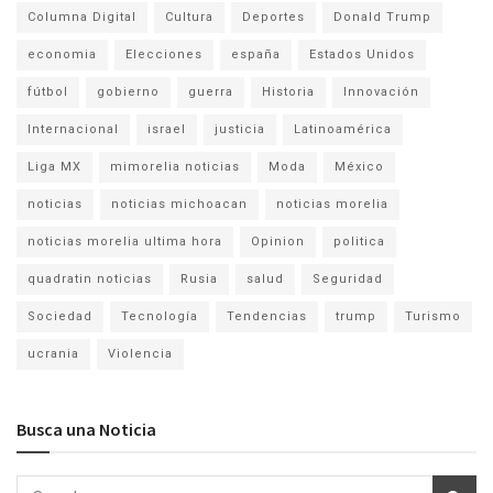
Columna Digital
Cultura
Deportes
Donald Trump
economia
Elecciones
españa
Estados Unidos
fútbol
gobierno
guerra
Historia
Innovación
Internacional
israel
justicia
Latinoamérica
Liga MX
mimorelia noticias
Moda
México
noticias
noticias michoacan
noticias morelia
noticias morelia ultima hora
Opinion
politica
quadratin noticias
Rusia
salud
Seguridad
Sociedad
Tecnología
Tendencias
trump
Turismo
ucrania
Violencia
Busca una Noticia