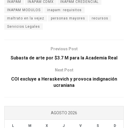
INAPAM
INAPAM CDMX
INAPAM CREDENCIAL
INAPAM MODULOS
inapam: requisitos
maltrato en la vejez
personas mayores
recursos
Servicios Legales
Previous Post
Subasta de arte por $3.7 M para la Academia Real
Next Post
COI excluye a Heraskevich y provoca indignación
ucraniana
AGOSTO 2026
L
M
X
J
V
S
D