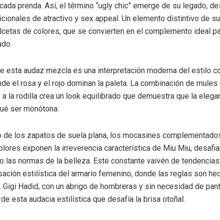
 cada prenda. Así, el término “ugly chic” emerge de su legado, de
icionales de atractivo y sex appeal. Un elemento distintivo de su
alcetas de colores, que se convierten en el complemento ideal p
ado.
de esta audaz mezcla es una interpretación moderna del estilo co
de el rosa y el rojo dominan la paleta. La combinación de mules
 a la rodilla crea un look equilibrado que demuestra que la elega
qué ser monótona.
to de los zapatos de suela plana, los mocasines complementado
olores exponen la irreverencia característica de Miu Miu, desafi
o las normas de la belleza. Este constante vaivén de tendencias 
rsación estilística del armario femenino, donde las reglas son he
 Gigi Hadid, con un abrigo de hombreras y sin necesidad de pant
de esta audacia estilística que desafía la brisa otoñal.