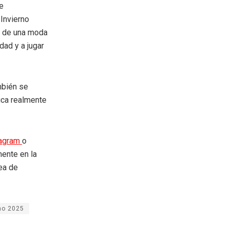
e
Invierno
so de una moda
dad y a jugar
mbién se
fica realmente
tagram
o
mente en la
rea de
no 2025