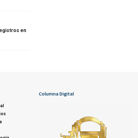
egistros en
Columna Digital
al
ios
a
ogía