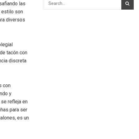
safiando las
 estilo son
ara diversos
legial
 de tacón con
ncia discreta
s con
ando y
se refleja en
chas para ser
alones, es un