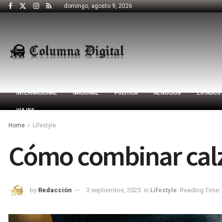
domingo, agosto 9, 2026
INTERNACIONAL
NACIONAL
POLÍTICA
NEGOCIOS
ESTADOS
VIAJES
Home
Lifestyle
Cómo combinar calz
by
Redacción
3 septiembre, 2025
in
Lifestyle
Reading Time: