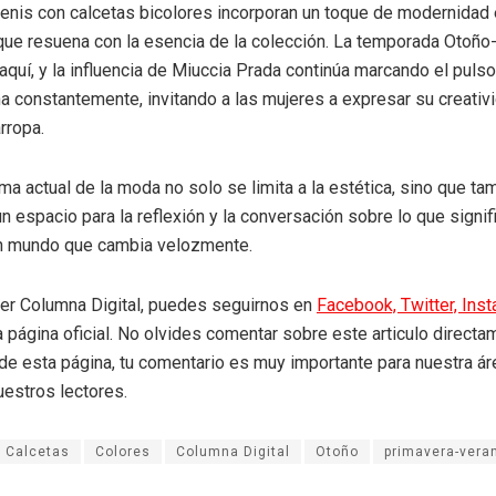
enis con calcetas bicolores incorporan un toque de modernidad 
que resuena con la esencia de la colección. La temporada Otoño-
aquí, y la influencia de Miuccia Prada continúa marcando el pul
a constantemente, invitando a las mujeres a expresar su creativi
rropa.
ama actual de la moda no solo se limita a la estética, sino que ta
un espacio para la reflexión y la conversación sobre lo que signi
un mundo que cambia velozmente.
eer Columna Digital, puedes seguirnos en
Facebook,
Twitter,
Ins
a página oficial. No olvides comentar sobre este articulo directa
r de esta página, tu comentario es muy importante para nuestra á
uestros lectores.
Calcetas
Colores
Columna Digital
Otoño
primavera-vera