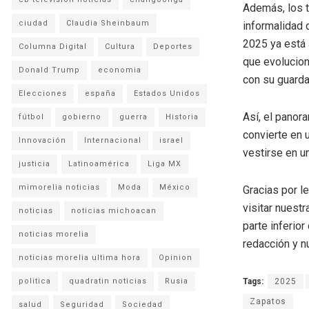
Además, los t
ciudad
Claudia Sheinbaum
informalidad 
2025 ya está 
Columna Digital
Cultura
Deportes
que evolucion
Donald Trump
economia
con su guarda
Elecciones
españa
Estados Unidos
Así, el panor
fútbol
gobierno
guerra
Historia
convierte en 
Innovación
Internacional
israel
vestirse en 
justicia
Latinoamérica
Liga MX
mimorelia noticias
Moda
México
Gracias por l
visitar nuestr
noticias
noticias michoacan
parte inferio
noticias morelia
redacción y n
noticias morelia ultima hora
Opinion
politica
quadratin noticias
Rusia
Tags:
2025
Zapatos
salud
Seguridad
Sociedad