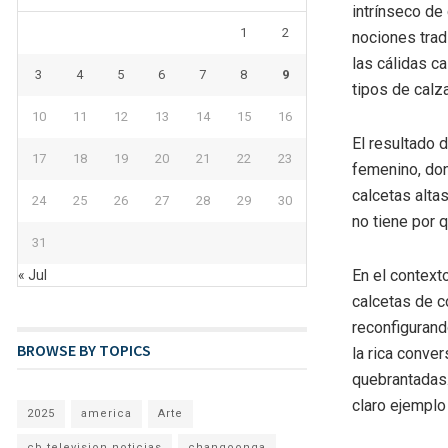
intrínseco de
1
2
nociones trad
las cálidas c
3
4
5
6
7
8
9
tipos de calz
10
11
12
13
14
15
16
El resultado 
17
18
19
20
21
22
23
femenino, don
calcetas altas
24
25
26
27
28
29
30
no tiene por 
31
En el contex
« Jul
calcetas de c
reconfigurand
BROWSE BY TOPICS
la rica conve
quebrantadas.
claro ejemplo 
2025
america
Arte
cb television noticias
changoonga