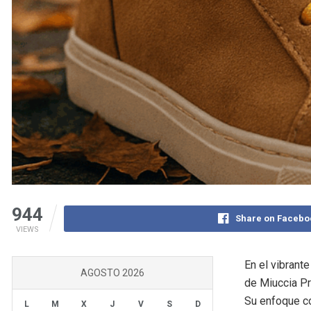
944
Share on Facebo
VIEWS
En el vibrant
AGOSTO 2026
de Miuccia Pr
Su enfoque co
L
M
X
J
V
S
D