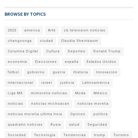
BROWSE BY TOPICS
2025
america
Arte
cb television noticias
changoonga
ciudad
Claudia Sheinbaum
Columna Digital
Cultura
Deportes
Donald Trump
economia
Elecciones
españa
Estados Unidos
fútbol
gobierno
guerra
Historia
Innovación
Internacional
israel
justicia
Latinoamérica
Liga MX
mimorelia noticias
Moda
México
noticias
noticias michoacan
noticias morelia
noticias morelia ultima hora
Opinion
politica
quadratin noticias
Rusia
salud
Seguridad
Sociedad
Tecnología
Tendencias
trump
Turismo