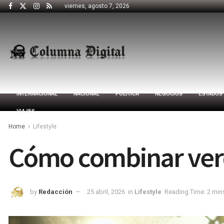
viernes, agosto 7, 2026
INTERNACIONAL
NACIONAL
POLÍTICA
NEGOCIOS
ESTADOS
VIAJES
Home
Lifestyle
Cómo combinar verde
by
Redacción
25 abril, 2026
in
Lifestyle
Reading Time: 2 min