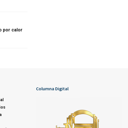
 por calor
Columna Digital
al
ios
a