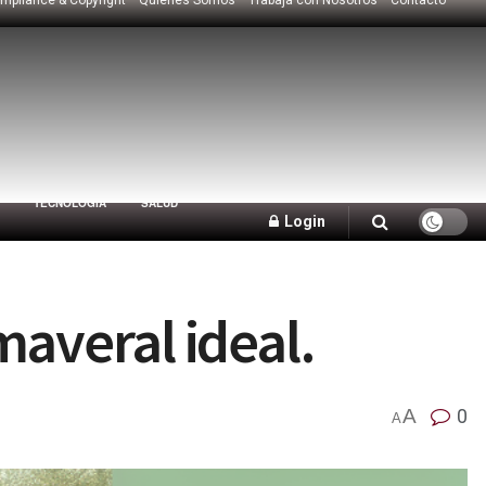
TECNOLOGÍA
SALUD
Login
maveral ideal.
A
0
A