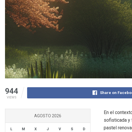
944
Share on Facebo
VIEWS
En el context
AGOSTO 2026
sofisticada y
pastel renova
L
M
X
J
V
S
D