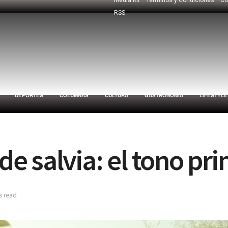
RSS
DEPORTES
COLUMNAS
CULTURA
GASTRONOMÍA
LIFESTYLE
 salvia: el tono pri
s read