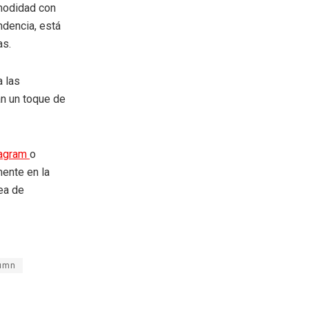
omodidad con
ndencia, está
as.
a las
n un toque de
tagram
o
mente en la
rea de
umn