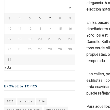
elegancia. A 
1
2
elección nota
3
4
5
6
7
8
9
En las pasare
diseñadores c
10
11
12
13
14
15
16
York, los est
17
18
19
20
21
22
23
Danielle Kall
tono verde ol
24
25
26
27
28
29
30
propuestas, o
31
temporada.
« Jul
Las calles, po
estilistas. I
BROWSE BY TOPICS
esta suavidad
puede reflejar
2025
america
Arte
Para aquellos
cb television noticias
changoonga