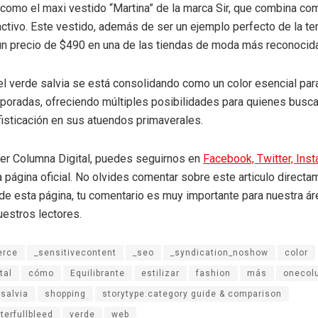
 como el maxi vestido “Martina” de la marca Sir, que combina c
activo. Este vestido, además de ser un ejemplo perfecto de la te
un precio de $490 en una de las tiendas de moda más reconocid
, el verde salvia se está consolidando como un color esencial par
oradas, ofreciendo múltiples posibilidades para quienes busca
fisticación en sus atuendos primaverales.
eer Columna Digital, puedes seguirnos en
Facebook,
Twitter,
Ins
a página oficial. No olvides comentar sobre este articulo directa
r de esta página, tu comentario es muy importante para nuestra á
uestros lectores.
rce
_sensitivecontent
_seo
_syndication_noshow
color
tal
cómo
Equilibrante
estilizar
fashion
más
onecol
salvia
shopping
storytype:category guide & comparison
terfullbleed
verde
web