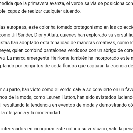
medida que la primavera avanza, el verde salvia se posiciona co
ble, capaz de realzar cualquier atuendo.
las europeas, este color ha tomado protagonismo en las colecc
omo Jil Sander, Dior y Alaïa, quienes han explorado su versatili
ilistas han adoptado esta tonalidad de maneras creativas, como 
meyer, quien combinó pantalones verdosos con un abrigo de corte
iva. La marca emergente Heirlome también ha incorporado este 
ptando por conjuntos de seda fluidos que capturan la esencia de
r su parte, han visto cómo el verde salvia se convierte en un favo
conos de la moda, como Lauren Hutton, han sido avistados lucien
, resaltando la tendencia en eventos de moda y demostrando có
 la elegancia y la modernidad.
 interesados en incorporar este color a su vestuario, vale la pen