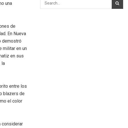
mo una
iones de
dad. En Nueva
lo demostró
 militar en un
matiz en sus
 la
rito entre los
do blazers de
mo el color
a considerar