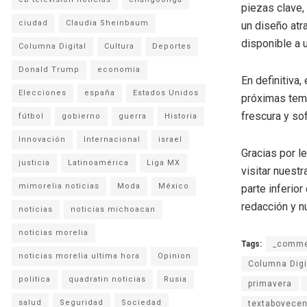
piezas clave,
ciudad
Claudia Sheinbaum
un diseño atr
disponible a 
Columna Digital
Cultura
Deportes
Donald Trump
economia
En definitiva
Elecciones
españa
Estados Unidos
próximas temp
frescura y so
fútbol
gobierno
guerra
Historia
Innovación
Internacional
israel
Gracias por l
justicia
Latinoamérica
Liga MX
visitar nuestr
mimorelia noticias
Moda
México
parte inferio
redacción y n
noticias
noticias michoacan
noticias morelia
Tags:
_comme
noticias morelia ultima hora
Opinion
Columna Digi
politica
quadratin noticias
Rusia
primavera
salud
Seguridad
Sociedad
textabovecen