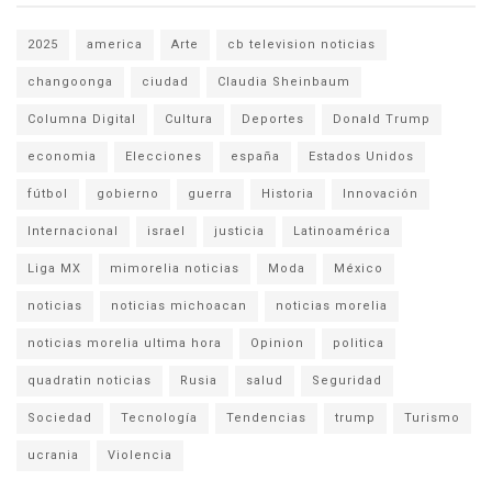
2025
america
Arte
cb television noticias
changoonga
ciudad
Claudia Sheinbaum
Columna Digital
Cultura
Deportes
Donald Trump
economia
Elecciones
españa
Estados Unidos
fútbol
gobierno
guerra
Historia
Innovación
Internacional
israel
justicia
Latinoamérica
Liga MX
mimorelia noticias
Moda
México
noticias
noticias michoacan
noticias morelia
noticias morelia ultima hora
Opinion
politica
quadratin noticias
Rusia
salud
Seguridad
Sociedad
Tecnología
Tendencias
trump
Turismo
ucrania
Violencia