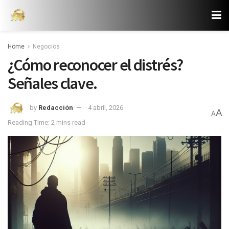
Home
Negocios
¿Cómo reconocer el distrés?
Señales clave.
by
Redacción
4 abril, 2026
A
A
Reading Time: 2 mins read