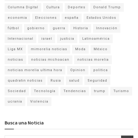
Columna Digital
Cultura
Deportes
Donald Trump
economia
Elecciones
españa
Estados Unidos
fútbol
gobierno
guerra
Historia
Innovación
Internacional
israel
justicia
Latinoamérica
Liga MX
mimorelia noticias
Moda
México
noticias
noticias michoacan
noticias morelia
noticias morelia ultima hora
Opinion
politica
quadratin noticias
Rusia
salud
Seguridad
Sociedad
Tecnología
Tendencias
trump
Turismo
ucrania
Violencia
Busca una Noticia