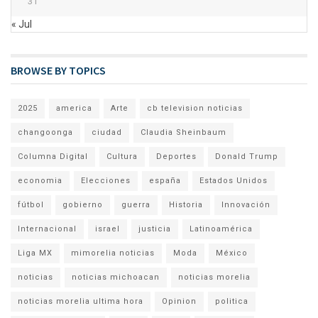
31
« Jul
BROWSE BY TOPICS
2025
america
Arte
cb television noticias
changoonga
ciudad
Claudia Sheinbaum
Columna Digital
Cultura
Deportes
Donald Trump
economia
Elecciones
españa
Estados Unidos
fútbol
gobierno
guerra
Historia
Innovación
Internacional
israel
justicia
Latinoamérica
Liga MX
mimorelia noticias
Moda
México
noticias
noticias michoacan
noticias morelia
noticias morelia ultima hora
Opinion
politica