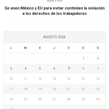
Next Post
Se unen México y EU para evitar continúen la violación
a los derechos de los trabajadores
AGOSTO 2026
L
M
X
J
V
S
D
1
2
3
4
5
6
7
8
9
10
11
12
13
14
15
16
17
18
19
20
21
22
23
24
25
26
27
28
29
30