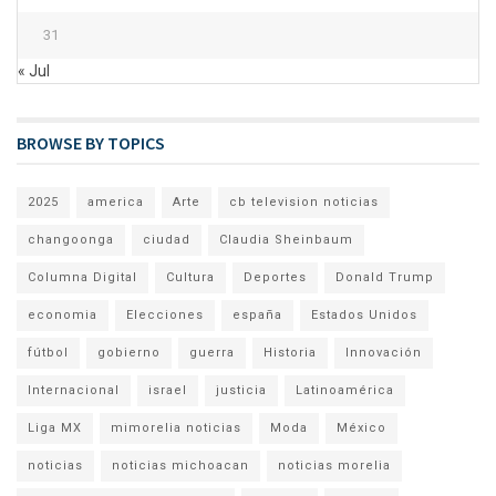
31
« Jul
BROWSE BY TOPICS
2025
america
Arte
cb television noticias
changoonga
ciudad
Claudia Sheinbaum
Columna Digital
Cultura
Deportes
Donald Trump
economia
Elecciones
españa
Estados Unidos
fútbol
gobierno
guerra
Historia
Innovación
Internacional
israel
justicia
Latinoamérica
Liga MX
mimorelia noticias
Moda
México
noticias
noticias michoacan
noticias morelia