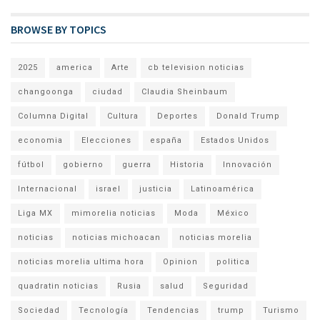
BROWSE BY TOPICS
2025
america
Arte
cb television noticias
changoonga
ciudad
Claudia Sheinbaum
Columna Digital
Cultura
Deportes
Donald Trump
economia
Elecciones
españa
Estados Unidos
fútbol
gobierno
guerra
Historia
Innovación
Internacional
israel
justicia
Latinoamérica
Liga MX
mimorelia noticias
Moda
México
noticias
noticias michoacan
noticias morelia
noticias morelia ultima hora
Opinion
politica
quadratin noticias
Rusia
salud
Seguridad
Sociedad
Tecnología
Tendencias
trump
Turismo