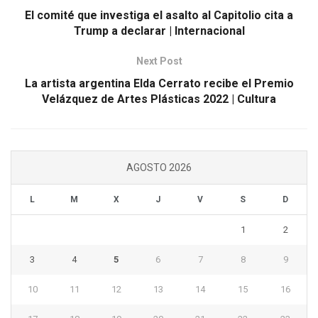
El comité que investiga el asalto al Capitolio cita a
Trump a declarar | Internacional
Next Post
La artista argentina Elda Cerrato recibe el Premio
Velázquez de Artes Plásticas 2022 | Cultura
AGOSTO 2026
L
M
X
J
V
S
D
1
2
3
4
5
6
7
8
9
10
11
12
13
14
15
16