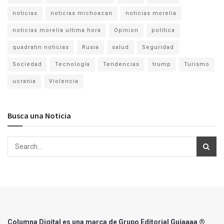
noticias
noticias michoacan
noticias morelia
noticias morelia ultima hora
Opinion
politica
quadratin noticias
Rusia
salud
Seguridad
Sociedad
Tecnología
Tendencias
trump
Turismo
ucrania
Violencia
Busca una Noticia
Columna Digital es una marca de Grupo Editorial Guíaaaa ®