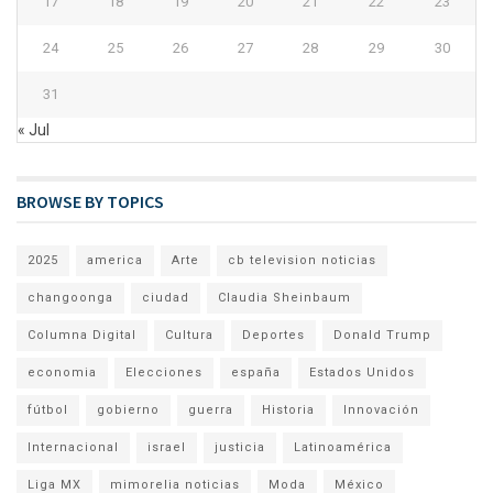
17
18
19
20
21
22
23
24
25
26
27
28
29
30
31
« Jul
BROWSE BY TOPICS
2025
america
Arte
cb television noticias
changoonga
ciudad
Claudia Sheinbaum
Columna Digital
Cultura
Deportes
Donald Trump
economia
Elecciones
españa
Estados Unidos
fútbol
gobierno
guerra
Historia
Innovación
Internacional
israel
justicia
Latinoamérica
Liga MX
mimorelia noticias
Moda
México