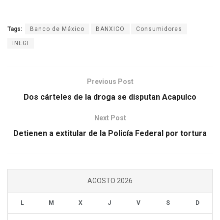
Tags:
Banco de México
BANXICO
Consumidores
INEGI
Previous Post
Dos cárteles de la droga se disputan Acapulco
Next Post
Detienen a extitular de la Policía Federal por tortura
AGOSTO 2026
L
M
X
J
V
S
D