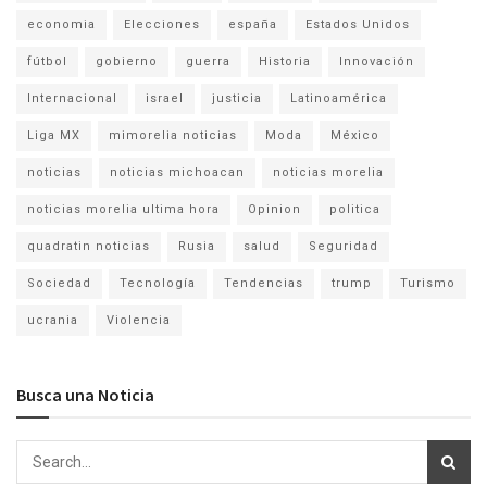
economia
Elecciones
españa
Estados Unidos
fútbol
gobierno
guerra
Historia
Innovación
Internacional
israel
justicia
Latinoamérica
Liga MX
mimorelia noticias
Moda
México
noticias
noticias michoacan
noticias morelia
noticias morelia ultima hora
Opinion
politica
quadratin noticias
Rusia
salud
Seguridad
Sociedad
Tecnología
Tendencias
trump
Turismo
ucrania
Violencia
Busca una Noticia