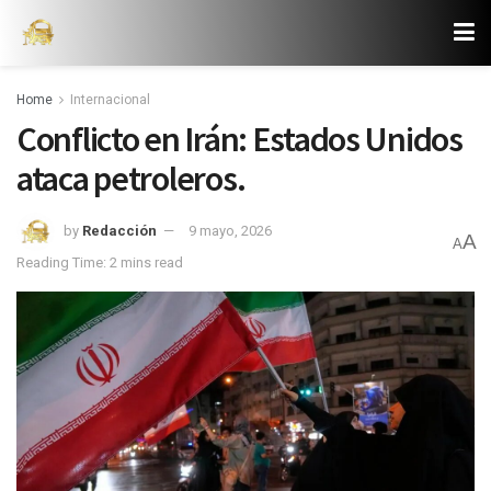
Home
Internacional
Conflicto en Irán: Estados Unidos
ataca petroleros.
by
Redacción
9 mayo, 2026
A
A
Reading Time: 2 mins read