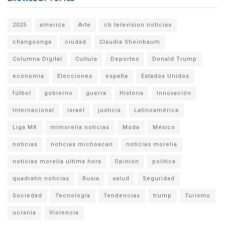
2025
america
Arte
cb television noticias
changoonga
ciudad
Claudia Sheinbaum
Columna Digital
Cultura
Deportes
Donald Trump
economia
Elecciones
españa
Estados Unidos
fútbol
gobierno
guerra
Historia
Innovación
Internacional
israel
justicia
Latinoamérica
Liga MX
mimorelia noticias
Moda
México
noticias
noticias michoacan
noticias morelia
noticias morelia ultima hora
Opinion
politica
quadratin noticias
Rusia
salud
Seguridad
Sociedad
Tecnología
Tendencias
trump
Turismo
ucrania
Violencia