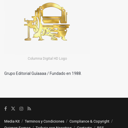
Columna Digital HD Logo
Grupo Editorial Guíaaaa / Fundado en 1988.
Media Kit
Terminos y Condiciones
Compliance & Copyright
Quienes Somos
Trabaja con Nosotros
Contacto
RSS