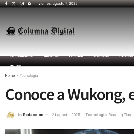
viernes, agosto 7, 2026
INTERNACIONAL
NACIONAL
POLÍTICA
NEGOCIOS
ESTADOS
VIAJES
Home
Tecnología
Conoce a Wukong, el
by
Redacción
21 agosto, 2025
in
Tecnología
Reading Time: