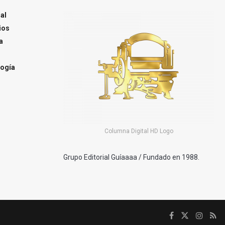
al
ios
a
ogía
Columna Digital HD Logo
Grupo Editorial Guíaaaa / Fundado en 1988.