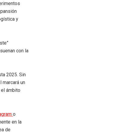
perimentos
xpansión
gística y
ste”
esuenan con la
sta 2025. Sin
l marcará un
n el ámbito
tagram
o
mente en la
rea de