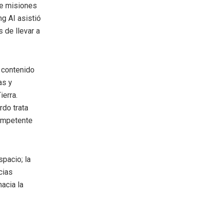
te misiones
ng AI asistió
 de llevar a
 contenido
as y
ierra.
rdo trata
competente
pacio; la
cias
acia la