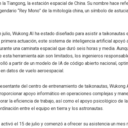
n la Tiangong, la estación espacial de China. Su nombre hace ref
gendario “Rey Mono” de la mitología china, un símbolo de astucia
.
n julio, Wukong AI ha estado diseñado para asistir a taikonautas
u primera actuación, este sistema de inteligencia artificial apoyó 
urante una caminata espacial que duró seis horas y media. Aunq
e esta herramienta aún son limitados, los ingenieros responsab
olló a partir de un modelo de IA de código abierto nacional, opt
en datos de vuelo aeroespacial.
esentante del centro de entrenamiento de taikonautas, Wukong 
roporcionar apoyo informático en operaciones complejas y manej
rar la eficiencia de trabajo, así como el apoyo psicológico de la 
ordinación entre el equipo en tierra y los astronautas.
 activó el 15 de julio y comenzó a ofrecer su asistencia un mes 