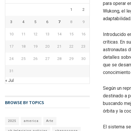
para operar e
1
2
Wukong, el le
adaptabilidad
3
4
5
6
7
8
9
Introducido e
10
11
12
13
14
15
16
críticas. En s
17
18
19
20
21
22
23
astronautas d
detalles sobr
24
25
26
27
28
29
30
que se desarr
31
conocimiento 
« Jul
Según un repr
destinado a p
BROWSE BY TOPICS
buscando mejo
órbita y la co
2025
america
Arte
El sistema se
cb television noticias
changoonga