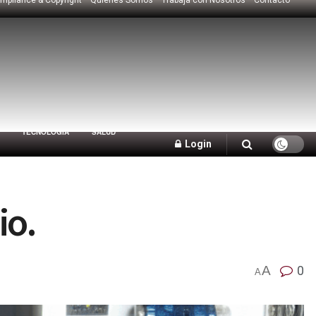
TECNOLOGÍA
SALUD
Login
io.
A
0
A