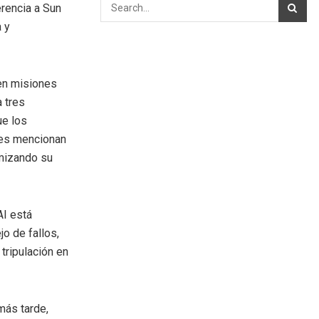
erencia a Sun
 y
 en misiones
a tres
ue los
les mencionan
imizando su
AI está
o de fallos,
tripulación en
más tarde,