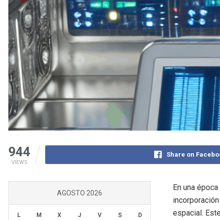
944
Share on Facebo
VIEWS
En una época d
AGOSTO 2026
incorporación
espacial. Est
L
M
X
J
V
S
D