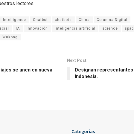
uestros lectores.
al Intelligence
Chatbot
chatbots
China
Columna Digital
acial
IA
Innovación
Inteligencia artificial
science
spa
Wukong
Next Post
viajes se unen en nueva
Designan representantes d
Indonesia.
Categorías