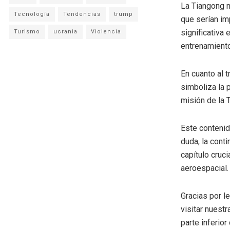
La Tiangong n
Tecnología
Tendencias
trump
que serían im
significativa
Turismo
ucrania
Violencia
entrenamiento 
En cuanto al 
simboliza la 
misión de la 
Este contenid
duda, la cont
capítulo cruci
aeroespacial.
Gracias por l
visitar nuestr
parte inferio