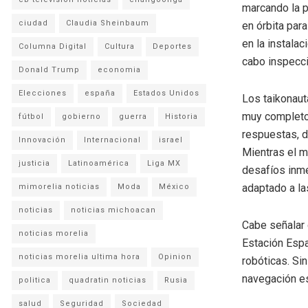
marcando la p
ciudad
Claudia Sheinbaum
en órbita para
en la instala
Columna Digital
Cultura
Deportes
cabo inspecci
Donald Trump
economia
Elecciones
españa
Estados Unidos
Los taikonaut
muy completo
fútbol
gobierno
guerra
Historia
respuestas, d
Innovación
Internacional
israel
Mientras el m
justicia
Latinoamérica
Liga MX
desafíos inme
adaptado a la
mimorelia noticias
Moda
México
noticias
noticias michoacan
Cabe señalar 
noticias morelia
Estación Espa
noticias morelia ultima hora
Opinion
robóticas. Si
navegación es
politica
quadratin noticias
Rusia
salud
Seguridad
Sociedad