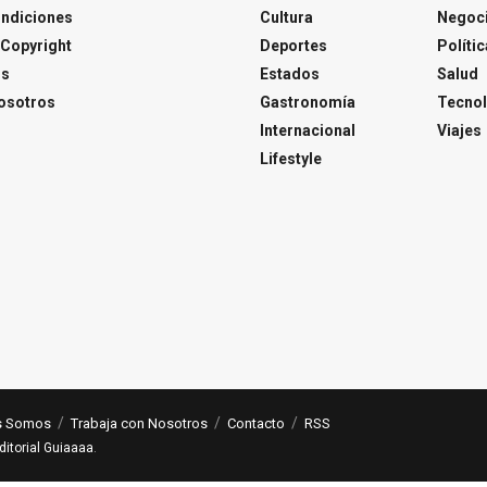
ondiciones
Cultura
Negoc
Copyright
Deportes
Polític
os
Estados
Salud
osotros
Gastronomía
Tecnol
Internacional
Viajes
Lifestyle
s Somos
Trabaja con Nosotros
Contacto
RSS
ditorial Guiaaaa
.