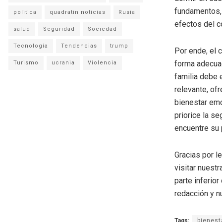
fundamentos, 
politica
quadratin noticias
Rusia
efectos del co
salud
Seguridad
Sociedad
Tecnología
Tendencias
trump
Por ende, el 
forma adecuad
Turismo
ucrania
Violencia
familia debe 
relevante, of
bienestar emo
priorice la s
encuentre su p
Gracias por l
visitar nuestr
parte inferio
redacción y n
Tags:
bienest