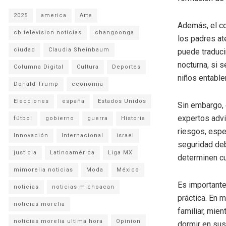
2025
america
Arte
Además, el co
cb television noticias
changoonga
los padres at
ciudad
Claudia Sheinbaum
puede traduci
nocturna, si 
Columna Digital
Cultura
Deportes
niños entable
Donald Trump
economia
Elecciones
españa
Estados Unidos
Sin embargo, 
expertos advi
fútbol
gobierno
guerra
Historia
riesgos, espe
Innovación
Internacional
israel
seguridad deb
justicia
Latinoamérica
Liga MX
determinen cu
mimorelia noticias
Moda
México
Es importante
noticias
noticias michoacan
práctica. En 
noticias morelia
familiar, mie
noticias morelia ultima hora
Opinion
dormir en su