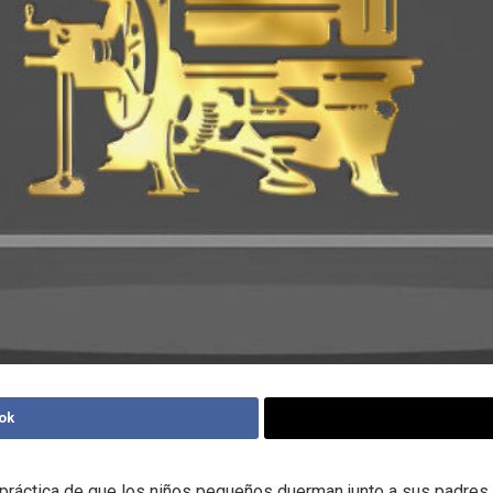
ok
a práctica de que los niños pequeños duerman junto a sus padres,