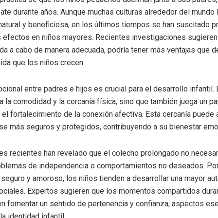
ate durante años. Aunque muchas culturas alrededor del mundo
 natural y beneficiosa, en los últimos tiempos se han suscitado 
 efectos en niños mayores. Recientes investigaciones sugieren
vada a cabo de manera adecuada, podría tener más ventajas que 
ida que los niños crecen.
cional entre padres e hijos es crucial para el desarrollo infantil.
ta la comodidad y la cercanía física, sino que también juega un p
 el fortalecimiento de la conexión afectiva. Esta cercanía puede 
rse más seguros y protegidos, contribuyendo a su bienestar emo
es recientes han revelado que el colecho prolongado no necesa
oblemas de independencia o comportamientos no deseados. Por e
 seguro y amoroso, los niños tienden a desarrollar una mayor au
ociales. Expertos sugieren que los momentos compartidos duran
 fomentar un sentido de pertenencia y confianza, aspectos ese
a identidad infantil.