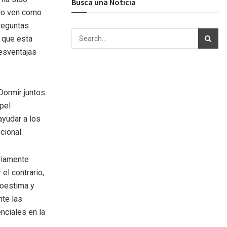
Busca una Noticia
 lo ven como
preguntas
 que esta
desventajas
 Dormir juntos
apel
ayudar a los
cional.
riamente
l contrario,
toestima y
te las
nciales en la