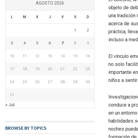
AGOSTO 2026
objeto de deb
una tradición
L
M
X
J
V
S
D
acerca de sus
1
2
práctica, lle
incluso a med
3
4
5
6
7
8
9
El vínculo emo
10
11
12
13
14
15
16
no solo facili
17
18
19
20
21
22
23
importante en
niños a senti
24
25
26
27
28
29
30
31
Investigacion
conduce a pr
« Jul
en un entorno
habilidades s
BROWSE BY TOPICS
noches pueden
formación de l