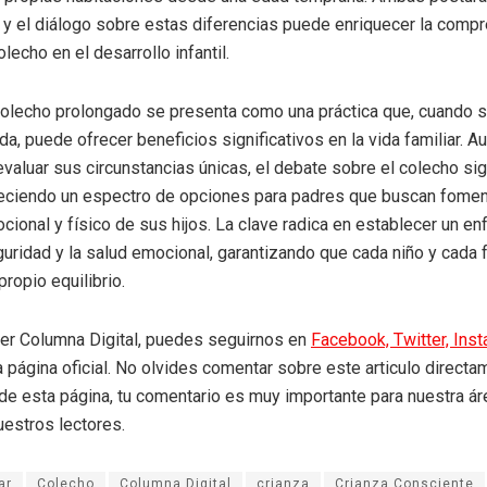
y el diálogo sobre estas diferencias puede enriquecer la compr
lecho en el desarrollo infantil.
colecho prolongado se presenta como una práctica que, cuando s
a, puede ofrecer beneficios significativos en la vida familiar. 
evaluar sus circunstancias únicas, el debate sobre el colecho si
reciendo un espectro de opciones para padres que buscan fomen
cional y físico de sus hijos. La clave radica en establecer un e
eguridad y la salud emocional, garantizando que cada niño y cada 
ropio equilibrio.
eer Columna Digital, puedes seguirnos en
Facebook,
Twitter,
Ins
a página oficial. No olvides comentar sobre este articulo directa
r de esta página, tu comentario es muy importante para nuestra á
uestros lectores.
ar
Colecho
Columna Digital
crianza
Crianza Consciente