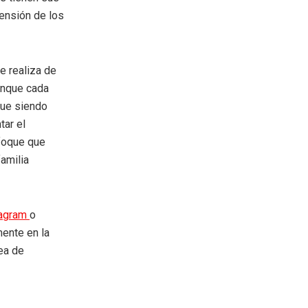
ensión de los
e realiza de
Aunque cada
gue siendo
tar el
nfoque que
familia
tagram
o
mente en la
rea de