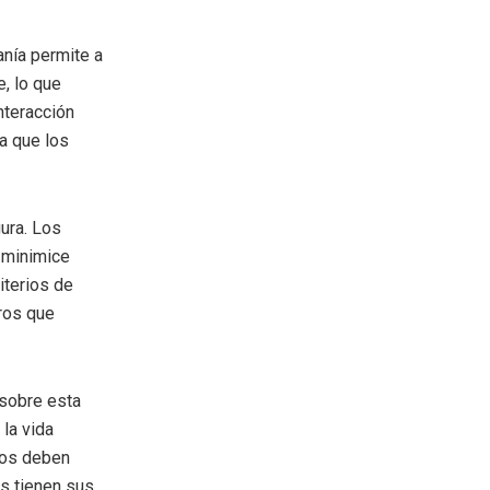
anía permite a
, lo que
nteracción
 a que los
ura. Los
 minimice
iterios de
ros que
 sobre esta
 la vida
iños deben
s tienen sus