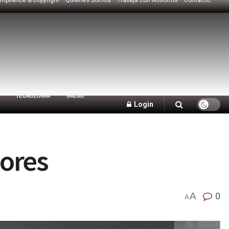
TECNOLOGÍA
SALUD
Login
yores
A
0
A