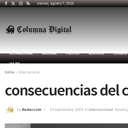
viernes, agosto 7, 2026
INTERNACIONAL
NACIONAL
POLÍTICA
NEGOCIOS
ESTADOS
VIAJES
Home
Internacional
consecuencias del 
by
Redacción
25 septiembre, 2024
in
Internacional
Reading