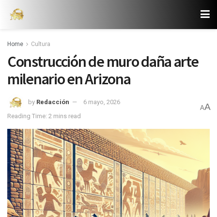
Home
Cultura
Construcción de muro daña arte
milenario en Arizona
by
Redacción
6 mayo, 2026
A
A
Reading Time: 2 mins read