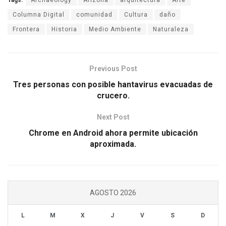
Tags:
Archaeology
Arizona
arquitectura
Arte
Columna Digital
comunidad
Cultura
daño
Frontera
Historia
Medio Ambiente
Naturaleza
Previous Post
Tres personas con posible hantavirus evacuadas de
crucero.
Next Post
Chrome en Android ahora permite ubicación
aproximada.
AGOSTO 2026
L
M
X
J
V
S
D