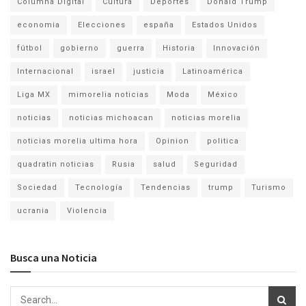
Columna Digital
Cultura
Deportes
Donald Trump
economia
Elecciones
españa
Estados Unidos
fútbol
gobierno
guerra
Historia
Innovación
Internacional
israel
justicia
Latinoamérica
Liga MX
mimorelia noticias
Moda
México
noticias
noticias michoacan
noticias morelia
noticias morelia ultima hora
Opinion
politica
quadratin noticias
Rusia
salud
Seguridad
Sociedad
Tecnología
Tendencias
trump
Turismo
ucrania
Violencia
Busca una Noticia