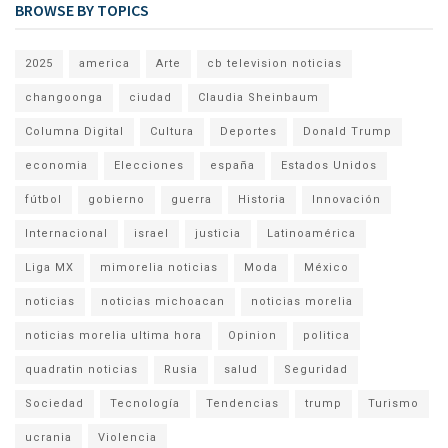
BROWSE BY TOPICS
2025
america
Arte
cb television noticias
changoonga
ciudad
Claudia Sheinbaum
Columna Digital
Cultura
Deportes
Donald Trump
economia
Elecciones
españa
Estados Unidos
fútbol
gobierno
guerra
Historia
Innovación
Internacional
israel
justicia
Latinoamérica
Liga MX
mimorelia noticias
Moda
México
noticias
noticias michoacan
noticias morelia
noticias morelia ultima hora
Opinion
politica
quadratin noticias
Rusia
salud
Seguridad
Sociedad
Tecnología
Tendencias
trump
Turismo
ucrania
Violencia