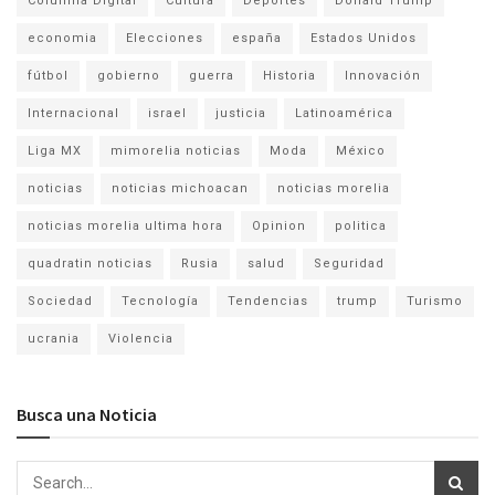
Columna Digital
Cultura
Deportes
Donald Trump
economia
Elecciones
españa
Estados Unidos
fútbol
gobierno
guerra
Historia
Innovación
Internacional
israel
justicia
Latinoamérica
Liga MX
mimorelia noticias
Moda
México
noticias
noticias michoacan
noticias morelia
noticias morelia ultima hora
Opinion
politica
quadratin noticias
Rusia
salud
Seguridad
Sociedad
Tecnología
Tendencias
trump
Turismo
ucrania
Violencia
Busca una Noticia