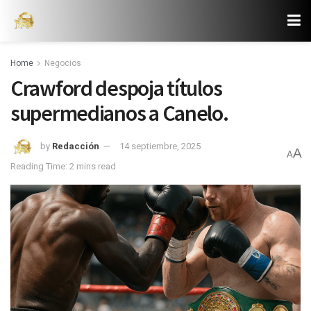
Home
Negocios
Crawford despoja títulos
supermedianos a Canelo.
by
Redacción
14 septiembre, 2025
A
A
Reading Time: 2 mins read