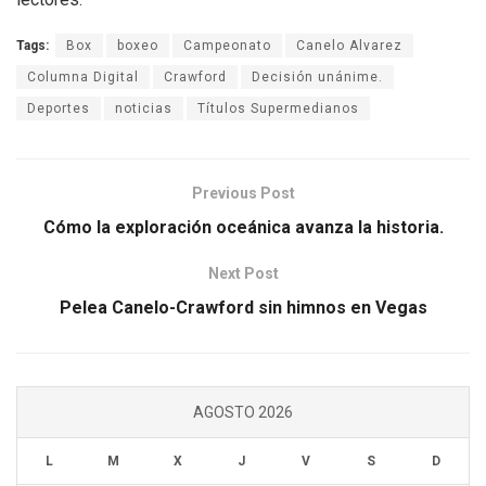
Tags:
Box
boxeo
Campeonato
Canelo Alvarez
Columna Digital
Crawford
Decisión unánime.
Deportes
noticias
Títulos Supermedianos
Previous Post
Cómo la exploración oceánica avanza la historia.
Next Post
Pelea Canelo-Crawford sin himnos en Vegas
AGOSTO 2026
L
M
X
J
V
S
D