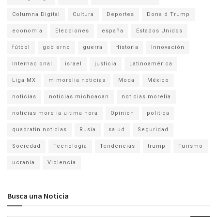
Columna Digital
Cultura
Deportes
Donald Trump
economia
Elecciones
españa
Estados Unidos
fútbol
gobierno
guerra
Historia
Innovación
Internacional
israel
justicia
Latinoamérica
Liga MX
mimorelia noticias
Moda
México
noticias
noticias michoacan
noticias morelia
noticias morelia ultima hora
Opinion
politica
quadratin noticias
Rusia
salud
Seguridad
Sociedad
Tecnología
Tendencias
trump
Turismo
ucrania
Violencia
Busca una Noticia