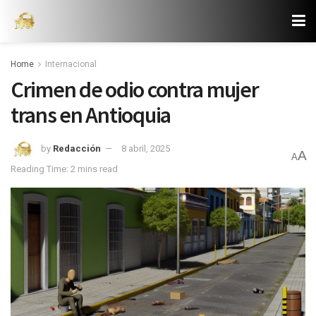
Home
Internacional
Crimen de odio contra mujer
trans en Antioquia
by
Redacción
8 abril, 2025
A
A
Reading Time: 2 mins read