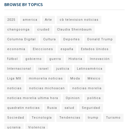
BROWSE BY TOPICS
2025
america
Arte
cb television noticias
changoonga
ciudad
Claudia Sheinbaum
Columna Digital
Cultura
Deportes
Donald Trump
economia
Elecciones
españa
Estados Unidos
fútbol
gobierno
guerra
Historia
Innovación
Internacional
israel
justicia
Latinoamérica
Liga MX
mimorelia noticias
Moda
México
noticias
noticias michoacan
noticias morelia
noticias morelia ultima hora
Opinion
politica
quadratin noticias
Rusia
salud
Seguridad
Sociedad
Tecnología
Tendencias
trump
Turismo
ucrania
Violencia