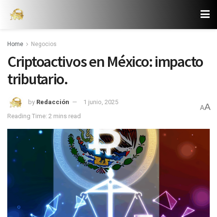
Home
Negocios
Criptoactivos en México: impacto
tributario.
by
Redacción
1 junio, 2025
A
A
Reading Time: 2 mins read