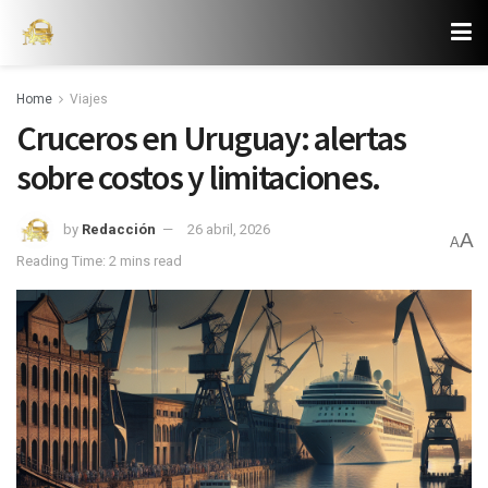
Home
Viajes
Cruceros en Uruguay: alertas
sobre costos y limitaciones.
by
Redacción
26 abril, 2026
A
A
Reading Time: 2 mins read