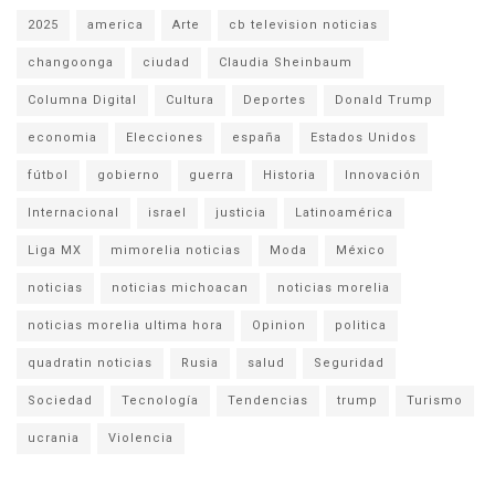
2025
america
Arte
cb television noticias
changoonga
ciudad
Claudia Sheinbaum
Columna Digital
Cultura
Deportes
Donald Trump
economia
Elecciones
españa
Estados Unidos
fútbol
gobierno
guerra
Historia
Innovación
Internacional
israel
justicia
Latinoamérica
Liga MX
mimorelia noticias
Moda
México
noticias
noticias michoacan
noticias morelia
noticias morelia ultima hora
Opinion
politica
quadratin noticias
Rusia
salud
Seguridad
Sociedad
Tecnología
Tendencias
trump
Turismo
ucrania
Violencia