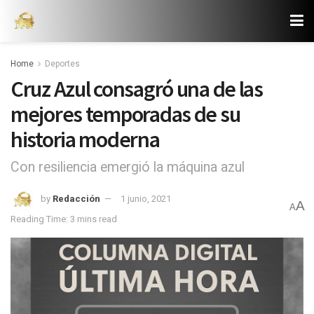
Home
Deportes
Cruz Azul consagró una de las
mejores temporadas de su
historia moderna
Con resiliencia emergió la máquina azul
by
Redacción
1 junio, 2021
A
A
Reading Time: 3 mins read