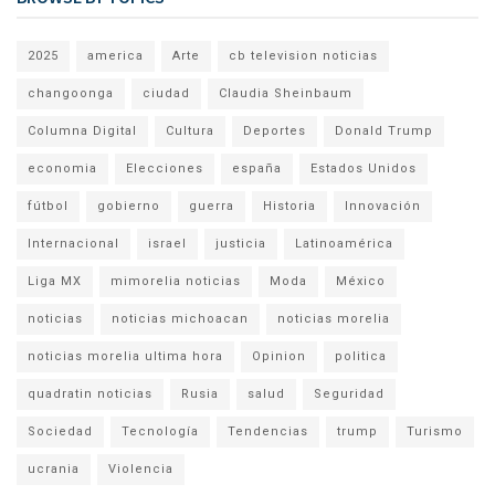
2025
america
Arte
cb television noticias
changoonga
ciudad
Claudia Sheinbaum
Columna Digital
Cultura
Deportes
Donald Trump
economia
Elecciones
españa
Estados Unidos
fútbol
gobierno
guerra
Historia
Innovación
Internacional
israel
justicia
Latinoamérica
Liga MX
mimorelia noticias
Moda
México
noticias
noticias michoacan
noticias morelia
noticias morelia ultima hora
Opinion
politica
quadratin noticias
Rusia
salud
Seguridad
Sociedad
Tecnología
Tendencias
trump
Turismo
ucrania
Violencia