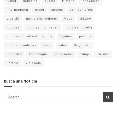
fútbol
gobierno
guerra
Historia
Innovación
Internacional
israel
justicia
Latinoamérica
Liga MX
mimorelia noticias
Moda
México
noticias
noticias michoacan
noticias morelia
noticias morelia ultima hora
Opinion
politica
quadratin noticias
Rusia
salud
Seguridad
Sociedad
Tecnología
Tendencias
trump
Turismo
ucrania
Violencia
Busca una Noticia