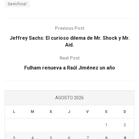
Semifinal
Previous Post
Jeffrey Sachs: El curioso dilema de Mr. Shock y Mr.
Aid.
Next Post
Fulham renueva a Raúl Jiménez un año
AGOSTO 2026
L
M
X
J
V
S
D
1
2
3
4
5
6
7
8
9