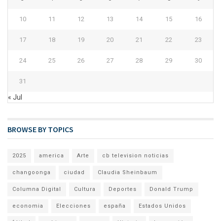
10
11
12
13
14
15
16
17
18
19
20
21
22
23
24
25
26
27
28
29
30
31
« Jul
BROWSE BY TOPICS
2025
america
Arte
cb television noticias
changoonga
ciudad
Claudia Sheinbaum
Columna Digital
Cultura
Deportes
Donald Trump
economia
Elecciones
españa
Estados Unidos