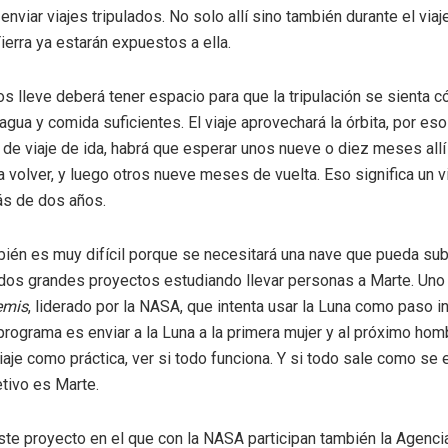
 enviar viajes tripulados. No solo allí sino también durante el via
ierra ya estarán expuestos a ella.
os lleve deberá tener espacio para que la tripulación se sienta 
agua y comida suficientes. El viaje aprovechará la órbita, por eso
e viaje de ida, habrá que esperar unos nueve o diez meses allí
 volver, y luego otros nueve meses de vuelta. Eso significa un v
s de dos años.
bién es muy difícil porque se necesitará una nave que pueda subi
y dos grandes proyectos estudiando llevar personas a Marte. Uno
emis
, liderado por la NASA, que intenta usar la Luna como paso i
programa es enviar a la Luna a la primera mujer y al próximo ho
viaje como práctica, ver si todo funciona. Y si todo sale como se 
etivo es Marte.
e proyecto en el que con la NASA participan también la Agenci