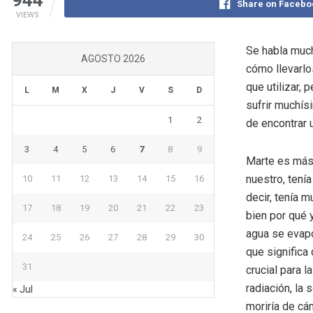
Share on Facebo
VIEWS
Se habla much
AGOSTO 2026
cómo llevarlo
que utilizar,
L
M
X
J
V
S
D
sufrir muchís
1
2
de encontrar 
3
4
5
6
7
8
9
Marte es más 
nuestro, tení
10
11
12
13
14
15
16
decir, tenía 
17
18
19
20
21
22
23
bien por qué 
agua se evapo
24
25
26
27
28
29
30
que significa
31
crucial para l
radiación, la 
« Jul
moriría de cá