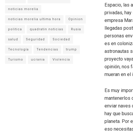
Espacio, las 
noticias morelia
privadas, hay
noticias morelia ultima hora
Opinion
empresa Mars 
llegadas post
politica
quadratin noticias
Rusia
personas envia
salud
Seguridad
Sociedad
es en coloniz
Tecnología
Tendencias
trump
astronautas s
proyecto vaya
Turismo
ucrania
Violencia
opinión, nos 
mueran en el i
Es muy import
mantenerlos c
enviar naves 
hay que busca
planeta. Por 
eso necesitas