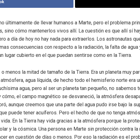
ok
o últimamente de llevar humanos a Marte, pero el problema prin
s, sino cómo mantenerlos vivos allí. La cuestión es que allí sí h
 pero a día de hoy no hay nada para extraerlos. Los astronautas qu
imas consecuencias con respecto a la radiación, la falta de agua
un lugar cubierto en el que puedan sentirse como en la Tierra.
o menos la mitad de tamaño de la Tierra. Era un planeta muy par
a atmósfera, agua líquida, de hecho todo el hemisferio norte era 
muchísima agua, pero al ser un planeta tan pequeño, no sabemos 
y cómo, el campo magnético se desvaneció, la atmósfera desapa
ró, aunque creemos que una parte del agua pudo irse bajo la supe
 que puede tener acuíferos. Pero el hecho de que no tenga atmó
a vida. En la Tierra hay vida gracias a la atmósfera porque la prot
solar y la cósmica. Una persona en Marte sin protección contra la
ncer en cuestión de días o menos. Por eso la radiación es el pr