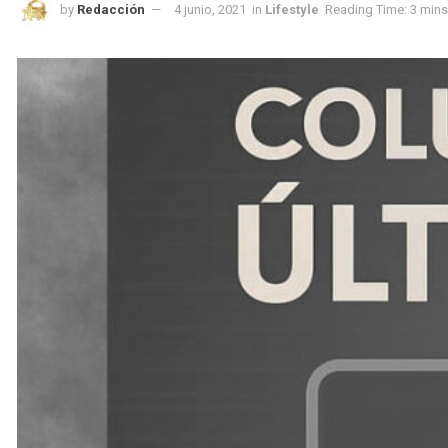
by
Redacción
4 junio, 2021
in
Lifestyle
Reading Time: 3 mins