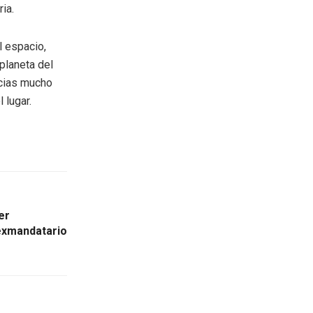
ia.
 espacio,
planeta del
ncias mucho
 lugar.
er
 exmandatario