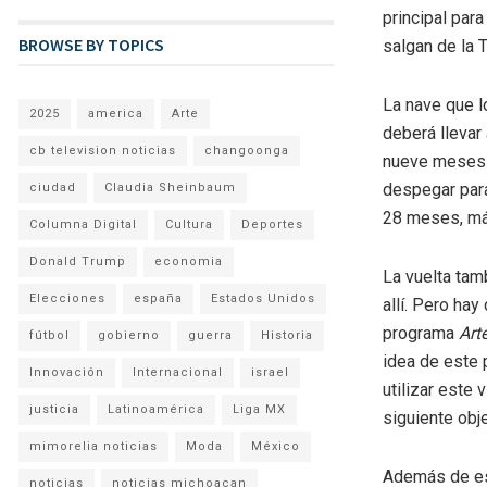
principal para
BROWSE BY TOPICS
salgan de la T
La nave que l
2025
america
Arte
deberá llevar 
cb television noticias
changoonga
nueve meses d
despegar para
ciudad
Claudia Sheinbaum
28 meses, má
Columna Digital
Cultura
Deportes
Donald Trump
economia
La vuelta tam
Elecciones
españa
Estados Unidos
allí. Pero ha
programa
Art
fútbol
gobierno
guerra
Historia
idea de este 
Innovación
Internacional
israel
utilizar este 
justicia
Latinoamérica
Liga MX
siguiente obj
mimorelia noticias
Moda
México
Además de est
noticias
noticias michoacan