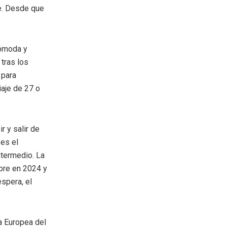
je. Desde que
cómoda y
 tras los
 para
iaje de 27 o
r y salir de
 es el
ntermedio. La
mbre en 2024 y
espera, el
a Europea del