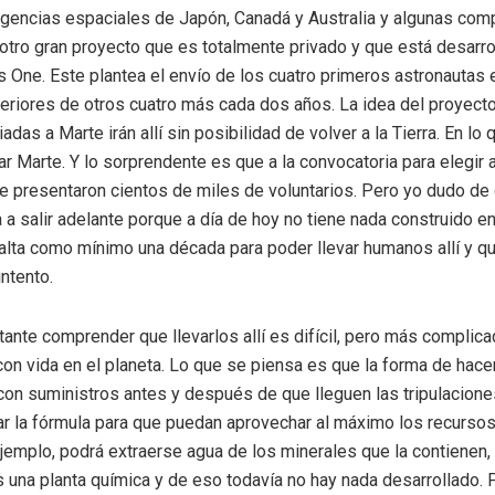
agencias espaciales de Japón, Canadá y Australia y algunas com
 otro gran proyecto que es totalmente privado y que está desarro
One. Este plantea el envío de los cuatro primeros astronautas 
eriores de otros cuatro más cada dos años. La idea del proyect
das a Marte irán allí sin posibilidad de volver a la Tierra. En lo
ar Marte. Y lo sorprendente es que a la convocatoria para elegir 
e presentaron cientos de miles de voluntarios. Pero yo dudo de
 a salir adelante porque a día de hoy no tiene nada construido e
falta como mínimo una década para poder llevar humanos allí y q
ntento.
ante comprender que llevarlos allí es difícil, pero más complic
on vida en el planeta. Lo que se piensa es que la forma de hace
con suministros antes y después de que lleguen las tripulacion
r la fórmula para que puedan aprovechar al máximo los recursos
ejemplo, podrá extraerse agua de los minerales que la contienen,
 una planta química y de eso todavía no hay nada desarrollado. 