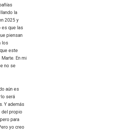
pañías
llando la
en 2025 y
o es que las
 que piensan
a los
 que este
n Marte. En mi
ue no se
ado aún es
rlo será
es. Y además
 del propio
 pero para
Pero yo creo