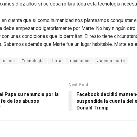
óximos diez años sí se desarrollará toda esta tecnología necesar
 en cuenta que si como humanidad nos planteamos conquistar el
a debe empezar obligatoriamente por Marte. No hay ningún otro 
 con unas condiciones que lo permitan. El resto tiene circunsta
 Sabemos además que Marte fue un lugar habitable. Marte es el
space
Tecnología
tierra
tripulacion
viajes a marte
Next Post
l Papa su renuncia por la
Facebook decidió manten
ofe de los abusos
suspendida la cuenta del
”
Donald Trump