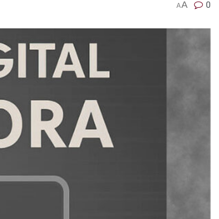
A
0
A