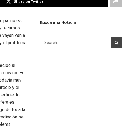
Share on Twitter
cipal no es
Busca una Noticia
ay recursos
e vayan van a
 y el problema
ecido al
un océano. Es
todavía muy
reció y el
rficie, lo
sfera es
ege de toda la
 radiación se
oblema