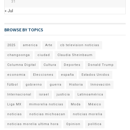
31
« Jul
BROWSE BY TOPICS
2025
america
Arte
cb television noticias
changoonga
ciudad
Claudia Sheinbaum
Columna Digital
Cultura
Deportes
Donald Trump
economia
Elecciones
españa
Estados Unidos
fútbol
gobierno
guerra
Historia
Innovación
Internacional
israel
justicia
Latinoamérica
Liga MX
mimorelia noticias
Moda
México
noticias
noticias michoacan
noticias morelia
noticias morelia ultima hora
Opinion
politica