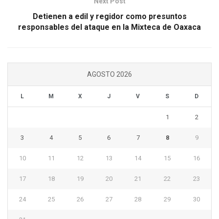
Next Post
Detienen a edil y regidor como presuntos
responsables del ataque en la Mixteca de Oaxaca
AGOSTO 2026
L
M
X
J
V
S
D
1
2
3
4
5
6
7
8
9
10
11
12
13
14
15
16
17
18
19
20
21
22
23
24
25
26
27
28
29
30