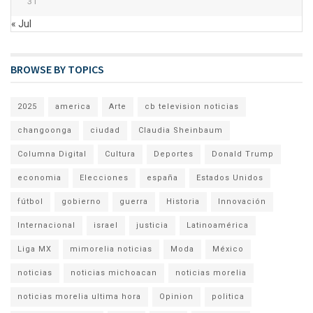
31
« Jul
BROWSE BY TOPICS
2025
america
Arte
cb television noticias
changoonga
ciudad
Claudia Sheinbaum
Columna Digital
Cultura
Deportes
Donald Trump
economia
Elecciones
españa
Estados Unidos
fútbol
gobierno
guerra
Historia
Innovación
Internacional
israel
justicia
Latinoamérica
Liga MX
mimorelia noticias
Moda
México
noticias
noticias michoacan
noticias morelia
noticias morelia ultima hora
Opinion
politica