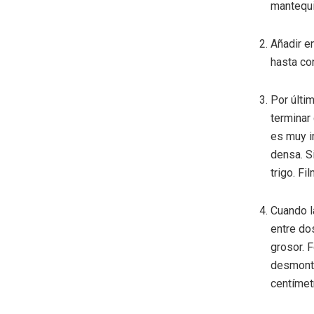
mantequi
Añadir e
hasta co
Por últi
terminar
es muy i
densa. S
trigo. Fi
Cuando l
entre do
grosor. 
desmonta
centímetr