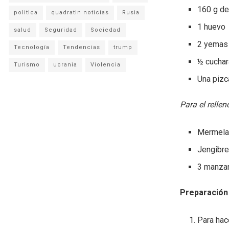
160 g de
politica
quadratin noticias
Rusia
1 huevo
salud
Seguridad
Sociedad
2 yemas
Tecnología
Tendencias
trump
½ cuchar
Turismo
ucrania
Violencia
Una pizc
Para el rellen
Mermela
Jengibre
3 manzan
Preparación
Para hace