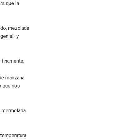
ra que la
ondo, mezclada
genial- y
y finamente.
s de manzana
o que nos
de mermelada
a temperatura