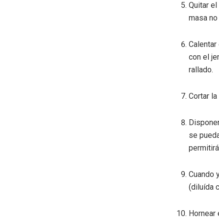
Quitar e
masa no 
Calentar
con el j
rallado.
Cortar l
Disponer
se pueda
permitir
Cuando y
(diluída 
Hornear 