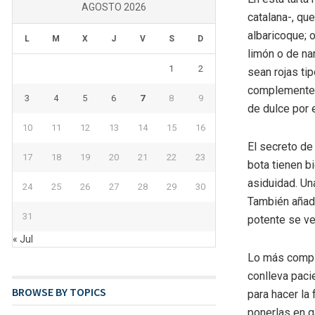
AGOSTO 2026
catalana-, q
albaricoque; 
L
M
X
J
V
S
D
limón o de n
1
2
sean rojas ti
complemente c
3
4
5
6
7
8
9
de dulce por 
10
11
12
13
14
15
16
El secreto de 
17
18
19
20
21
22
23
bota tienen b
asiduidad. Un
24
25
26
27
28
29
30
También añadi
31
potente se ve
« Jul
Lo más compl
conlleva paci
BROWSE BY TOPICS
para hacer la
ponerlas en g