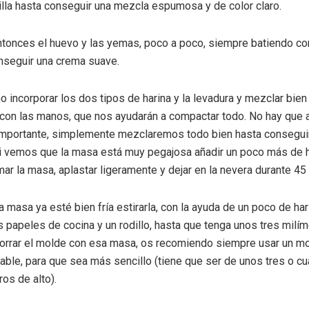
lla hasta conseguir una mezcla espumosa y de color claro.
ntonces el huevo y las yemas, poco a poco, siempre batiendo con
nseguir una crema suave.
mo incorporar los dos tipos de harina y la levadura y mezclar bien
 con las manos, que nos ayudarán a compactar todo. No hay que 
mportante, simplemente mezclaremos todo bien hasta consegui
i vemos que la masa está muy pegajosa añadir un poco más de h
lmar la masa, aplastar ligeramente y dejar en la nevera durante 45
a masa ya esté bien fría estirarla, con la ayuda de un poco de ha
s papeles de cocina y un rodillo, hasta que tenga unos tres milí
Forrar el molde con esa masa, os recomiendo siempre usar un m
ble, para que sea más sencillo (tiene que ser de unos tres o cu
os de alto).