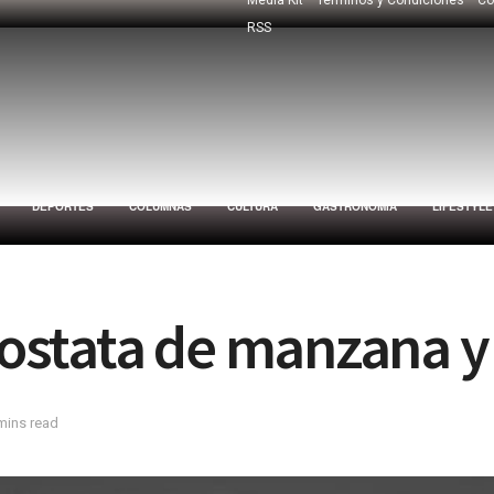
RSS
DEPORTES
COLUMNAS
CULTURA
GASTRONOMÍA
LIFESTYLE
crostata de manzana y
mins read