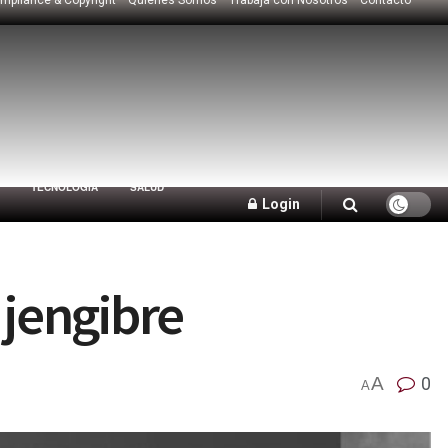
TECNOLOGÍA
SALUD
Login
 jengibre
A
0
A