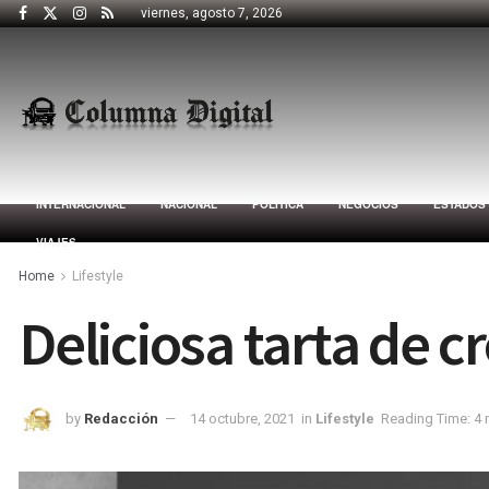
viernes, agosto 7, 2026
INTERNACIONAL
NACIONAL
POLÍTICA
NEGOCIOS
ESTADOS
VIAJES
Home
Lifestyle
Deliciosa tarta de 
by
Redacción
14 octubre, 2021
in
Lifestyle
Reading Time: 4 