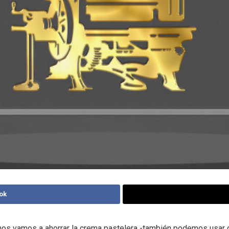
ok
 nos vamos a ahorrar la crema pastelera -también podemos usar