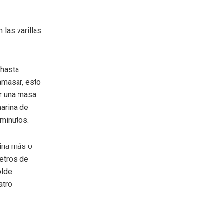
 las varillas
 hasta
amasar, esto
r una masa
arina de
 minutos.
rina más o
metros de
olde
atro