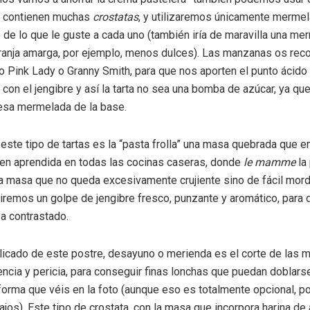
ue contienen muchas
crostatas
, y utilizaremos únicamente merme
o de lo que le guste a cada uno (también iría de maravilla una m
aranja amarga, por ejemplo, menos dulces). Las manzanas os re
po Pink Lady o Granny Smith, para que nos aporten el punto ácido
on el jengibre y así la tarta no sea una bomba de azúcar, ya qu
esa mermelada de la base.
este tipo de tartas es la “pasta frolla” una masa quebrada que en
ien aprendida en todas las cocinas caseras, donde
le mamme
la
a masa que no queda excesivamente crujiente sino de fácil mordi
remos un golpe de jengibre fresco, punzante y aromático, para q
a contrastado.
icado de este postre, desayuno o merienda es el corte de las 
encia y pericia, para conseguir finas lonchas que puedan doblars
 forma que véis en la foto (aunque eso es totalmente opcional, p
ajos). Este tipo de crostata, con la masa que incorpora harina de