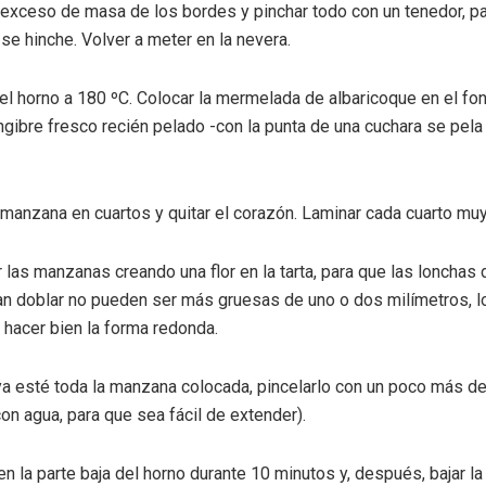
l exceso de masa de los bordes y pinchar todo con un tenedor, pa
se hinche. Volver a meter en la nevera.
 el horno a 180 ºC. Colocar la mermelada de albaricoque en el f
engibre fresco recién pelado -con la punta de una cuchara se pela 
a manzana en cuartos y quitar el corazón. Laminar cada cuarto mu
 las manzanas creando una flor en la tarta, para que las loncha
n doblar no pueden ser más gruesas de uno o dos milímetros, l
á hacer bien la forma redonda.
a esté toda la manzana colocada, pincelarlo con un poco más 
con agua, para que sea fácil de extender).
en la parte baja del horno durante 10 minutos y, después, bajar l