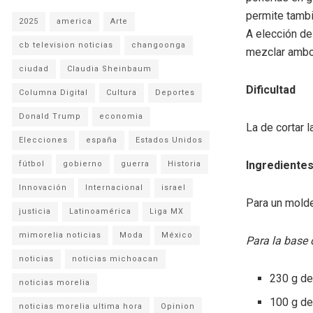
permite tambi
2025
america
Arte
A elección de
cb television noticias
changoonga
mezclar ambo
ciudad
Claudia Sheinbaum
Dificultad
Columna Digital
Cultura
Deportes
Donald Trump
economia
La de cortar 
Elecciones
españa
Estados Unidos
Ingrediente
fútbol
gobierno
guerra
Historia
Innovación
Internacional
israel
Para un mold
justicia
Latinoamérica
Liga MX
mimorelia noticias
Moda
México
Para la base d
noticias
noticias michoacan
230 g de
noticias morelia
100 g de
noticias morelia ultima hora
Opinion