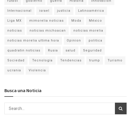
fútbol
gobierno
guerra
Historia
Innovación
Internacional
israel
justicia
Latinoamérica
Liga MX
mimorelia noticias
Moda
México
noticias
noticias michoacan
noticias morelia
noticias morelia ultima hora
Opinion
politica
quadratin noticias
Rusia
salud
Seguridad
Sociedad
Tecnología
Tendencias
trump
Turismo
ucrania
Violencia
Busca una Noticia