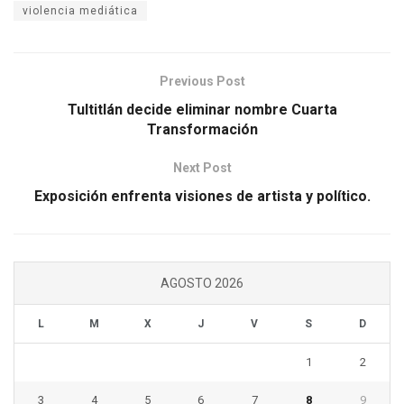
violencia mediática
Previous Post
Tultitlán decide eliminar nombre Cuarta
Transformación
Next Post
Exposición enfrenta visiones de artista y político.
AGOSTO 2026
L
M
X
J
V
S
D
1
2
3
4
5
6
7
8
9