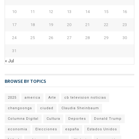
10
11
12
13
14
15
16
17
18
19
20
21
22
23
24
25
26
27
28
29
30
31
« Jul
BROWSE BY TOPICS
2025
america
Arte
cb television noticias
changoonga
ciudad
Claudia Sheinbaum
Columna Digital
Cultura
Deportes
Donald Trump
economia
Elecciones
españa
Estados Unidos